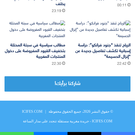
يخلف
00:11
23:19
الرياح تنقذ “جنود فرانكو”: دراسة
مطالب سياسية في سبتة المحتلة
إسبانية تكشف تفاصيل جديدة عن
بتخفيف القيود المفروضة على دخول
“إنزال الحسيمة”
المنتجات المغربية
22:30
22:42
شاركنا برأيك!
© حقوق النشر 2026، جميع الحقوق محفوظة |
ICIFES.COM
ICIFES.COM - جريدة مغربية مستقلة تتجدد على مدار الساعة