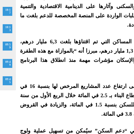
نى وآثارها على الدينامية الاقتصادية والتنمية
10:1
7
لطلبات الواردة على المنصة المخصصة للدعم بلغت ما
10:1
3
وأوضح رئيس الحكومة أن قيمة المساكن التي تم اقتناؤها بلغت 6,3 مليار درهم،
09:5
9
بمساهمة إجمالية للدولة تصل إلى 1,3 مليار درهم، مبرزا أنه “بالموازاة مع هذه الطفرة
لإسكان مؤشرات مهمة منذ انطلاق هذا البرنامج
09:4
9
09:4
5
وفي هذا السياق، أشار أخنوش إلى ارتفاع عدد المشاريع المرخص لها بنسبة 16 في
المائة، وارتفاع القيمة المضافة لقطاع البناء بـ 2.5 في المائة خلال الربع الأول من سنة
2024، وارتفاع القروض الموجهة للسكن بنسبة 1.5 في المائة، والزيادة في القروض
.
لكي “دعم السكن” سيُمكن من تسهيل عملية ولوج