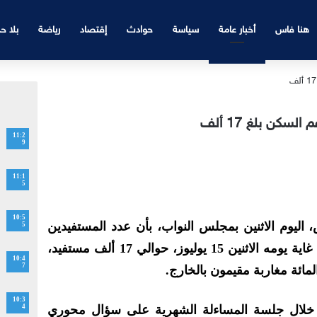
هنا فاس
أخبار عامة
سياسة
حوادث
إقتصاد
رياضة
بلا ح
كن بلغ 17 ألف
11:2
9
11:1
5
10:5
اليوم الاثنين بمجلس النواب، بأن عدد المستفيدين
5
من برنامج “دعم السكن” بلغ إلى غاية يومه الاثنين 15 يوليوز، حوالي 17 ألف مستفيد،
10:4
7
10:3
خلال جلسة المساءلة الشهرية على سؤال محوري
4