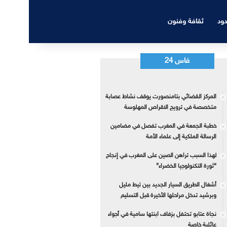
دود
ثقافة وفنون
فاس 24
المركز القضائي بتامنصورت يوقف نشاط عصابة
متخصصة في ترويج الاقراص المهلوسة
خطبة الجمعة في المغرب تفصل في مضامين
الرسالة الملكية إلى علماء الأمة
لهذا السبب تراهن الصين على المغرب في إنجاح
“ثورة التكنولوجيا الخضراء”
أشغال الطريق السيار الجديد بين تيط مليل
وبرشيد تدخل مراحلها الأخيرة قبل التسليم
نجاة عتابو تحتفل بزفاف ابنتها سامية في أجواء
عائلية خاصة