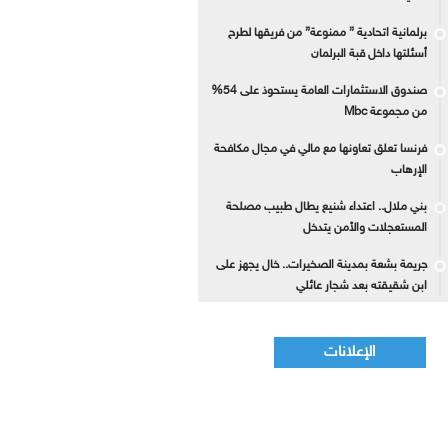
برلمانية اتحادية ” ممنوعة” من فريقها لطرح
أسئلتها داخل قبة البرلمان
صندوق الاستثمارات العامة يستحوذ على 54%
من مجموعة Mbc
فرنسا تعلق تعاونها مع مالي في مجال مكافحة
الإرهاب
بني ملال.. اعتداء شنيع يطال طبيب مصلحة
المستعجلات والأمن يتدخل
جريمة بشعة بمدينة الصخيرات.. خال يجهز على
ابن شقيقته بعد شجار عائلي
الإعلانات