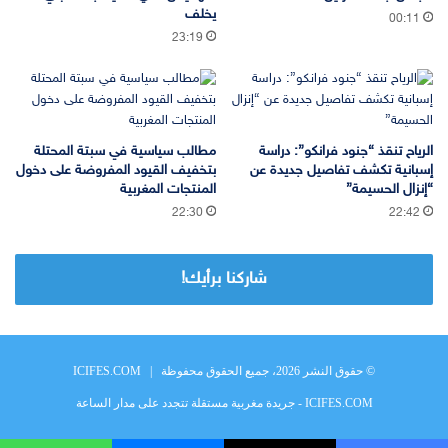
يخلف
00:11
23:19
الرياح تنقذ “جنود فرانكو”: دراسة
مطالب سياسية في سبتة المحتلة
إسبانية تكشف تفاصيل جديدة عن
بتخفيف القيود المفروضة على دخول
“إنزال الحسيمة”
المنتجات المغربية
22:30
22:42
شاركنا برأيك!
© حقوق النشر 2026، جميع الحقوق محفوظة |
ICIFES.COM
ICIFES.COM - جريدة مغربية مستقلة تتجدد على مدار الساعة