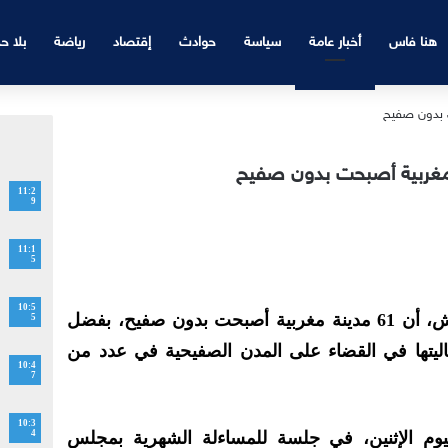
هنا فاس
أخبار عامة
سياسة
حوادث
إقتصاد
رياضة
بلا ح
11:2
9
11:1
5
10:5
كشف رئيس الحكومة عزيز أخنوش، أن 61 مدينة مغربية أصبحت بدون صفيح، بفضل
5
اليتها في القضاء على المدن الصفيحية في عدد من
10:4
7
10:3
وم الإثنين، في جلسة للمساءلة الشهرية بمجلس
4