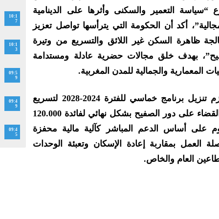
سياسة التعمير والسكنى وأثرها على الدينامية
10:1
7
لمجالية”، أكد أن الحكومة التي يترأسها تواصل تعزيز
الجة ظاهرة السكن غير اللائق والتسريع من وتيرة
10:1
3
يح”، بهدف خلق مجالات حضرية عادلة ومستدامة
ت المعمارية والجمالية للمدن المغربية.
09:5
9
وأضاف أخنوش، أن الحكومة تعتزم تنزيل برنامج خماسي للفترة 2024-2028 لتسريع
09:4
9
وتيرة محاربة السكن غير اللائق والقضاء على دور الصفيح بشكل نهائي لفائدة 120.000
م على أساس الدعم المباشر كآلية مالية محفزة
09:4
5
ة العمل بمقاربة إعادة الإسكان وتعبئة الوحدات
طاعين العام والخاص.