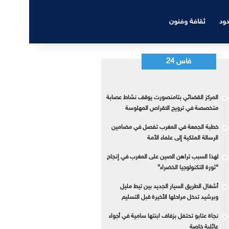
دود
ثقافة وفنون
فاس 24
المركز القضائي بتامنصورت يوقف نشاط عصابة
متخصصة في ترويج الاقراص المهلوسة
خطبة الجمعة في المغرب تفصل في مضامين
الرسالة الملكية إلى علماء الأمة
لهذا السبب تراهن الصين على المغرب في إنجاح
“ثورة التكنولوجيا الخضراء”
أشغال الطريق السيار الجديد بين تيط مليل
وبرشيد تدخل مراحلها الأخيرة قبل التسليم
نجاة عتابو تحتفل بزفاف ابنتها سامية في أجواء
عائلية خاصة