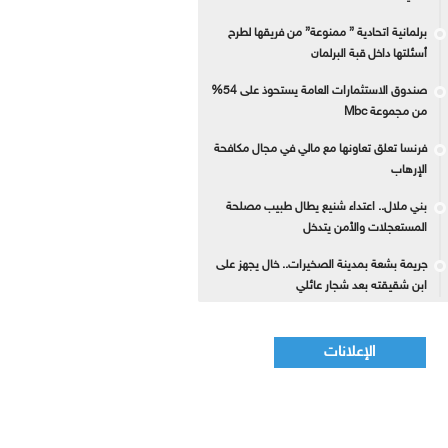
برلمانية اتحادية ” ممنوعة” من فريقها لطرح
أسئلتها داخل قبة البرلمان
صندوق الاستثمارات العامة يستحوذ على 54%
من مجموعة Mbc
فرنسا تعلق تعاونها مع مالي في مجال مكافحة
الإرهاب
بني ملال.. اعتداء شنيع يطال طبيب مصلحة
المستعجلات والأمن يتدخل
جريمة بشعة بمدينة الصخيرات.. خال يجهز على
ابن شقيقته بعد شجار عائلي
الإعلانات