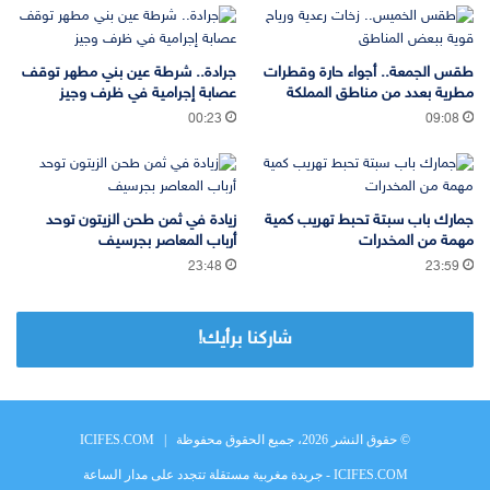
طقس الجمعة.. أجواء حارة وقطرات
جرادة.. شرطة عين بني مطهر توقف
مطرية بعدد من مناطق المملكة
عصابة إجرامية في ظرف وجيز
00:23
09:08
جمارك باب سبتة تحبط تهريب كمية
زيادة في ثمن طحن الزيتون توحد
مهمة من المخدرات
أرباب المعاصر بجرسيف
23:48
23:59
شاركنا برأيك!
© حقوق النشر 2026، جميع الحقوق محفوظة |
ICIFES.COM
ICIFES.COM - جريدة مغربية مستقلة تتجدد على مدار الساعة