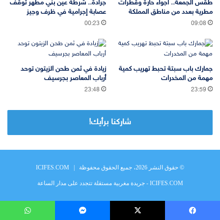
طقس الجمعة.. أجواء حارة وقطرات
جرادة.. شرطة عين بني مطهر توقف
مطرية بعدد من مناطق المملكة
عصابة إجرامية في ظرف وجيز
00:23
09:08
جمارك باب سبتة تحبط تهريب كمية
زيادة في ثمن طحن الزيتون توحد
مهمة من المخدرات
أرباب المعاصر بجرسيف
23:48
23:59
شاركنا برأيك!
© حقوق النشر 2026، جميع الحقوق محفوظة |
ICIFES.COM
ICIFES.COM - جريدة مغربية مستقلة تتجدد على مدار الساعة