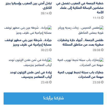
خطبة الجمعة في المغرب تفصل في
تبادل أمني بين المغرب وإسبانيا بجزر
مضامين الرسالة الملكية إلى علماء
الكناري
الأمة
09:14
11:15
طقس الجمعة.. أجواء حارة وقطرات
جرادة.. شرطة عين بني مطهر توقف
مطرية بعدد من مناطق المملكة
عصابة إجرامية في ظرف وجيز
00:23
09:08
جمارك باب سبتة تحبط تهريب كمية
زيادة في ثمن طحن الزيتون توحد
مهمة من المخدرات
أرباب المعاصر بجرسيف
23:48
23:59
شاركنا برأيك!