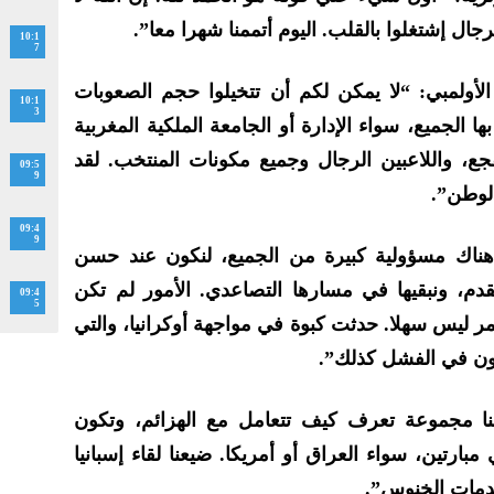
ال إشتغلوا بالقلب. اليوم أتممنا شهرا معا”.
10:1
7
أولمبي:
“لا يمكن لكم أن تتخيلوا حجم الصعوبات
10:1
3
ا الجميع، سواء الإدارة أو الجامعة الملكية المغربية
ع، واللاعبين الرجال وجميع مكونات المنتخب. لقد
09:5
9
الوطن”.
09:4
9
ناك مسؤولية كبيرة من الجميع، لنكون عند حسن
قدم، ونبقيها في مسارها التصاعدي. الأمور لم تكن
09:4
5
مر ليس سهلا. حدثت كبوة في مواجهة أوكرانيا، والتي
كون في الفشل كذلك”.
ننا مجموعة تعرف كيف تتعامل مع الهزائم، وتكون
بارتين، سواء العراق أو أمريكا. ضيعنا لقاء إسبانيا
لخدمات الخنوس”.