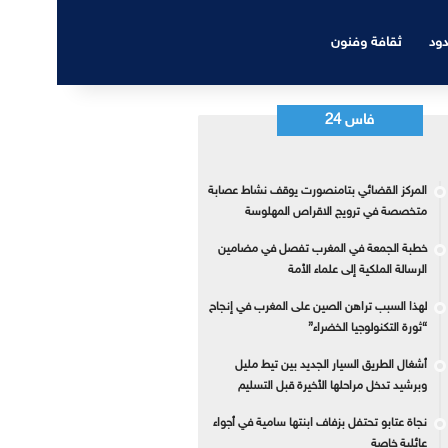
دود
ثقافة وفنون
فاس 24
المركز القضائي بتامنصورت يوقف نشاط عصابة
متخصصة في ترويج الاقراص المهلوسة
خطبة الجمعة في المغرب تفصل في مضامين
الرسالة الملكية إلى علماء الأمة
لهذا السبب تراهن الصين على المغرب في إنجاح
“ثورة التكنولوجيا الخضراء”
أشغال الطريق السيار الجديد بين تيط مليل
وبرشيد تدخل مراحلها الأخيرة قبل التسليم
نجاة عتابو تحتفل بزفاف ابنتها سامية في أجواء
عائلية خاصة