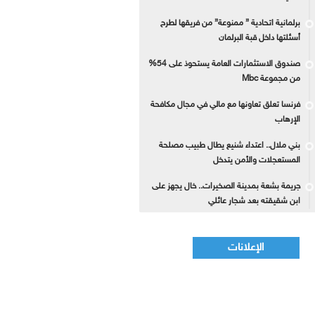
برلمانية اتحادية ” ممنوعة” من فريقها لطرح
أسئلتها داخل قبة البرلمان
صندوق الاستثمارات العامة يستحوذ على 54%
من مجموعة Mbc
فرنسا تعلق تعاونها مع مالي في مجال مكافحة
الإرهاب
بني ملال.. اعتداء شنيع يطال طبيب مصلحة
المستعجلات والأمن يتدخل
جريمة بشعة بمدينة الصخيرات.. خال يجهز على
ابن شقيقته بعد شجار عائلي
الإعلانات