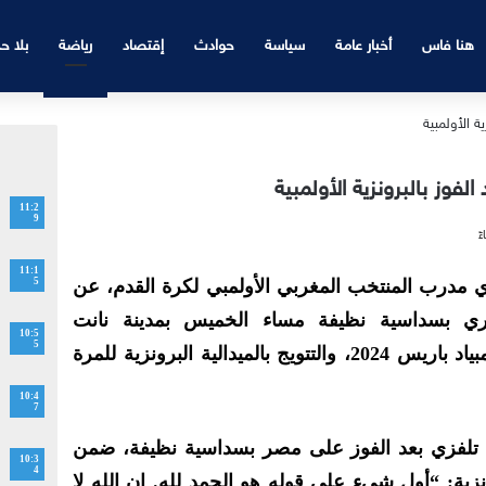
هنا فاس
أخبار عامة
سياسة
حوادث
إقتصاد
رياضة
بلا ح
فوز بالبرونزية الأولمبية
11:2
9
11:1
ي مدرب المنتخب المغربي الأولمبي لكرة القدم، عن
5
ري بسداسية نظيفة مساء الخميس بمدينة نانت
10:5
5
الفرنسية، في مباراة الترتيب بأولمبياد باريس 2024، والتتويج بالميدالية البرونزية للمرة
10:4
7
تلفزي بعد الفوز على مصر بسداسية نظيفة، ضمن
10:3
4
نزية:
“أول شيء علي قوله هو الحمد لله. إن الله لا