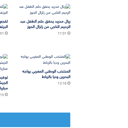
ريال مدريد يحقق حلم الطفل عبد
لقجع 
الرحيم الناجي من زلزال الحوز
البرتغ
:51
17:01
المنتخب الوطني المغربي يواجه
البحرين وديا بالرباط
توقيف
13:16
مباري
:15