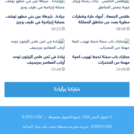
طقس الجمعة.. أجواء حارة وقطرات
جرادة.. شرطة عين بني مطهر توقف
مطرية بعدد من مناطق المملكة
عصابة إجرامية في ظرف وجيز
00:23
09:08
جمارك باب سبتة تحبط تهريب كمية
زيادة في ثمن طحن الزيتون توحد
مهمة من المخدرات
أرباب المعاصر بجرسيف
23:48
23:59
شاركنا برأيك!
© حقوق النشر 2026، جميع الحقوق محفوظة |
ICIFES.COM
ICIFES.COM - جريدة مغربية مستقلة تتجدد على مدار الساعة