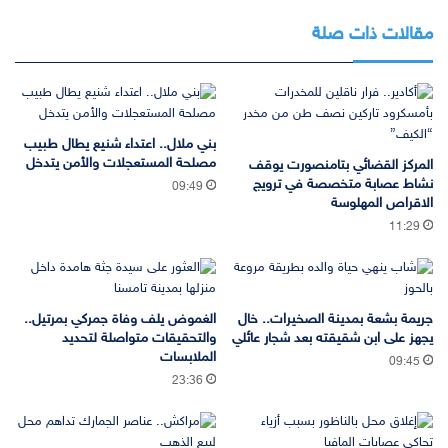
مقالات ذات صلة
بني ملال.. اعتداء شنيع يطال طبيب
مصلحة المستعجلات والأمن يتدخل
المركز القضائي بتامنصورت يوقف
نشاط عصابة متخصصة في ترويج
09:49
الاقراص المهلوسة
11:29
جريمة بشعة بمدينة الصخيرات.. خال
الغموض يلف وفاة جمركي بمرتيل..
يجهز على ابن شقيقته بعد شجار عائلي
والتحقيقات متواصلة لتحديد
الملابسات
09:45
23:36