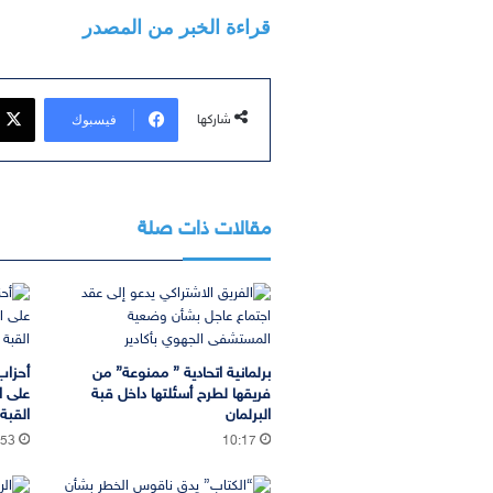
قراءة الخبر من المصدر
فيسبوك
شاركها
مقالات ذات صلة
برلمانية اتحادية ” ممنوعة” من
أحزاب
فريقها لطرح أسئلتها داخل قبة
على ا
البرلمان
القب
:53
10:17