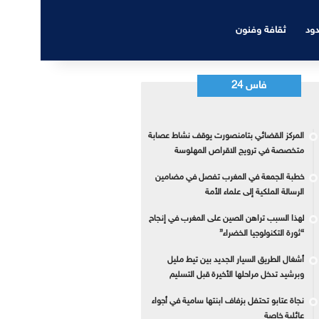
دود
ثقافة وفنون
فاس 24
المركز القضائي بتامنصورت يوقف نشاط عصابة
متخصصة في ترويج الاقراص المهلوسة
خطبة الجمعة في المغرب تفصل في مضامين
الرسالة الملكية إلى علماء الأمة
لهذا السبب تراهن الصين على المغرب في إنجاح
“ثورة التكنولوجيا الخضراء”
أشغال الطريق السيار الجديد بين تيط مليل
وبرشيد تدخل مراحلها الأخيرة قبل التسليم
نجاة عتابو تحتفل بزفاف ابنتها سامية في أجواء
عائلية خاصة