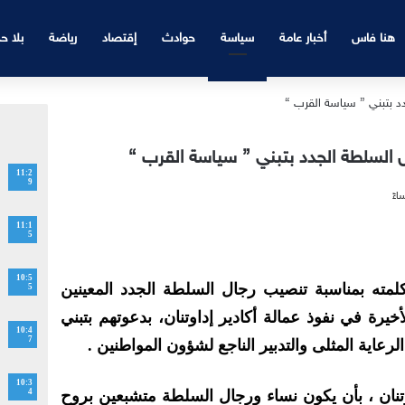
هنا فاس
أخبار عامة
سياسة
حوادث
إقتصاد
رياضة
بلا ح
ال السلطة الجدد بتبني ” سياسة القرب “
11:2
9
11:1
5
10:5
مته بمناسبة تنصيب رجال السلطة الجدد المعينين
5
لأخيرة في نفوذ عمالة أكادير إداوتنان، بدعوتهم بتبني
10:4
7
عاية المثلى والتدبير الناجع لشؤون المواطنين .
10:3
تنان ، بأن يكون نساء ورجال السلطة متشبعين بروح
4