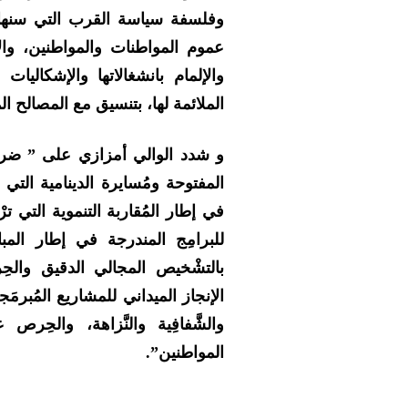
وفلسفة سياسة القرب التي سنها 
عموم المواطنات والمواطنين، وال
والإلمام بانشغالاتها والإشكالي
الملائمة لها، بتنسيق مع المصالح المع
و شدد الوالي أمزازي على ” ضرو
المفتوحة ومُسايرة الدينامية التي
في إطار المُقاربة التنموية التي ترْت
للبرامِج المندرجة في إطار المباد
بالتشْخيص المجالي الدقيق والحِ
الإنجاز الميداني للمشاريع المُبرمَ
والشَّفافِية والنَّزاهة، والحِ
المواطنين”.