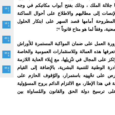
جلالة الملك ، وذلك بفتح أبواب مكاتبكم في وجه
10:1
7
إنصات إلى مطالبهم والاطلاع على أحوال الساكنة
ات المطروحة أمامها قصد السهر على ابتكار الحلول
10:1
3
نية، وفقاً لما هو متاح قانوناً “؛
09:5
9
رة العمل على ضمان المواكبة المستمرة للأوراش
 تعرفها هذه العمالة وللاستثمارات العمومية والخاصة
09:4
9
َكز على المجال في تنْزِيلِها، مع إِيلاء العناية اللازمة
رة الوطنية للتنمية البشرية، بالإضافة إلى القيام
09:4
5
رص على تحْيِينِه باستمرار، والوُقوف الحازم على
جة في هذا الإطار، مع الالتزام الدائم بروح المسؤولية
رص على ترسيخ دولة الحق والقانون والمُساواة بين