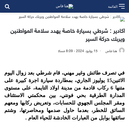
بح
القائمة
اكادير : شرطي بسيارة خاصة يهدد سلامة المواطنين
ويربك حركة السير
هنا فاس
15 يوليو، 2024 - 8:09 مساءً
في تصرف طائش وغير مهني، قام شرطي بعد زوال اليوم
الاثنين15 يوليوز الجاري، بمطاردة سيارة اجرة كبيرة على
متنها 6 ركاب قادمة من مدينة اولاد التايمة، على مستوى
المدارة الطرقية بحي فونتي، بين محكمتي الاستئناف
ومقر المجلس الجهوي للحسابات، وتعريض ركابها ومعهم
السائق للخطر، بعدما حاول صدمها ومحاصرتها، وشتم
سائقها بوابل من العبارات الخادشة للحياء العام .