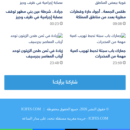
طقس الجمعة.. أجواء حارة وقطرات
جرادة.. شرطة عين بني مطهر توقف
مطرية بعدد من مناطق المملكة
عصابة إجرامية في ظرف وجيز
00:23
09:08
جمارك باب سبتة تحبط تهريب كمية
زيادة في ثمن طحن الزيتون توحد
مهمة من المخدرات
أرباب المعاصر بجرسيف
23:48
23:59
شاركنا برأيك!
© حقوق النشر 2026، جميع الحقوق محفوظة |
ICIFES.COM
ICIFES.COM - جريدة مغربية مستقلة تتجدد على مدار الساعة