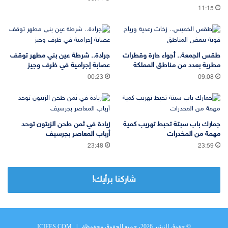
11:15
طقس الجمعة.. أجواء حارة وقطرات
جرادة.. شرطة عين بني مطهر توقف
مطرية بعدد من مناطق المملكة
عصابة إجرامية في ظرف وجيز
00:23
09:08
جمارك باب سبتة تحبط تهريب كمية
زيادة في ثمن طحن الزيتون توحد
مهمة من المخدرات
أرباب المعاصر بجرسيف
23:48
23:59
شاركنا برأيك!
© حقوق النشر 2026، جميع الحقوق محفوظة |
ICIFES.COM