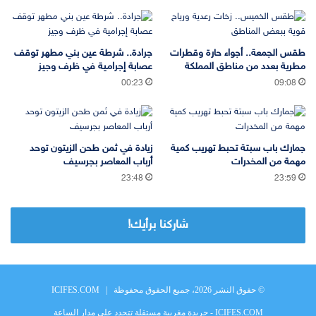
طقس الجمعة.. أجواء حارة وقطرات
جرادة.. شرطة عين بني مطهر توقف
مطرية بعدد من مناطق المملكة
عصابة إجرامية في ظرف وجيز
00:23
09:08
جمارك باب سبتة تحبط تهريب كمية
زيادة في ثمن طحن الزيتون توحد
مهمة من المخدرات
أرباب المعاصر بجرسيف
23:48
23:59
شاركنا برأيك!
© حقوق النشر 2026، جميع الحقوق محفوظة |
ICIFES.COM
ICIFES.COM - جريدة مغربية مستقلة تتجدد على مدار الساعة