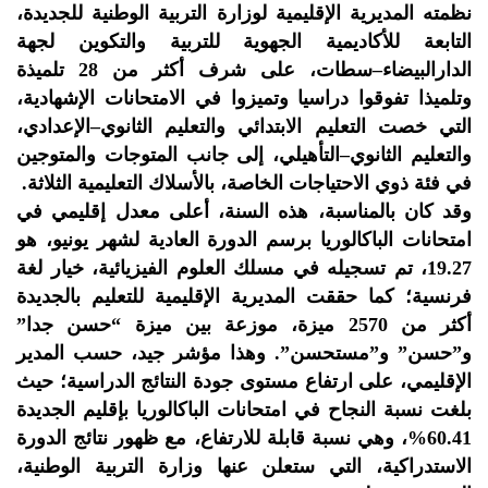
نظمته المديرية الإقليمية لوزارة التربية الوطنية للجديدة،
التابعة للأكاديمية الجهوية للتربية والتكوين لجهة
الدارالبيضاء–سطات، على شرف أكثر من 28 تلميذة
وتلميذا تفوقوا دراسيا وتميزوا في الامتحانات الإشهادية،
التي خصت التعليم الابتدائي والتعليم الثانوي–الإعدادي،
والتعليم الثانوي–التأهيلي، إلى جانب المتوجات والمتوجين
في فئة ذوي الاحتياجات الخاصة، بالأسلاك التعليمية الثلاثة.
وقد كان بالمناسبة، هذه السنة، أعلى معدل إقليمي في
امتحانات الباكالوريا برسم الدورة العادية لشهر يونيو، هو
19.27، تم تسجيله في مسلك العلوم الفيزيائية، خيار لغة
فرنسية؛ كما حققت المديرية الإقليمية للتعليم بالجديدة
أكثر من 2570 ميزة، موزعة بين ميزة “حسن جدا”
و”حسن” و”مستحسن”. وهذا مؤشر جيد، حسب المدير
الإقليمي، على ارتفاع مستوى جودة النتائج الدراسية؛ حيث
بلغت نسبة النجاح في امتحانات الباكالوريا بإقليم الجديدة
60.41%، وهي نسبة قابلة للارتفاع، مع ظهور نتائج الدورة
الاستدراكية، التي ستعلن عنها وزارة التربية الوطنية،