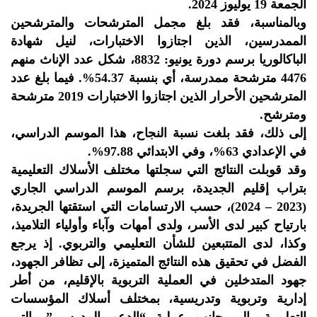
الجمعة 19 يوليوز 2024.
وبالمناسبة، فقد بلغ مجمل المترشحات والمترشحين
الممدرسين، الذين اجتازوا الاختبارات، لنيل شهادة
الباكالوريا برسم دورة يونيو: 8832، شكل عدد الإناث منهم
4476 مترشحة ممدرسة، أي بنسبة 54.37%. فيما بلغ عدد
المترشحين الأحرار الذين اجتازوا الاختبارات 2019 مترشحة
ومترشح.
إلى ذلك، فقد بلغت نسبة النجاح، هذا الموسم الدراسي،
في الإعدادي 63%، وفي الابتدائي 97.88%.
وقد قوبلت النتائج التي سجلتها مختلف الأسلاك التعليمية
بتراب إقليم الجديدة، برسم الموسم الدراسي الجاري
(2023 – 2024)، حسب الارتسامات التي استقتها الجريدة،
بارتياح كبير لدى الأسر، ولدى أمهات وآباء وأولياء التلاميذ،
وكذا، لدى المتتبعين للشأن التعليمي والتربوي. إذ يرجع
الفضل في تحقيق هذه النتائج المتميزة، إلى تظافر الجهود،
جهود المتدخلين في العملية التربوية بالإقليم، من أطر
إدارية وتربوية وتدريسية، بمختلف أسلاك المؤسسات