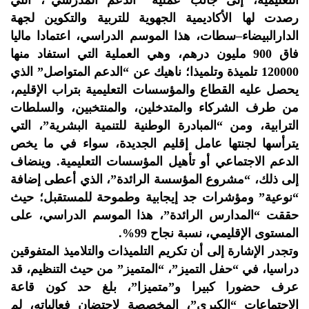
التعليمية، إلى جانب عملية “الدعم المدرسي”، التي
رصدت لها الأكاديمية الجهوية للتربية والتكوين لجهة
الدارالبيضاء–سطات، هذا الموسم الدراسي، اعتمادا ماليا
فاق 900 مليون درهم، وهي العملية التي استفاد منها
120000 تلميذة وتلميذا؛ ناهيك عن “الدعم المتواصل” الذي
يحصل عليه القطاع والمؤسسات التعليمية بتراب الإقليم،
من طرف الشركاء والمتدخلين، والمنتخبين، والسلطات
الترابية، ومن “المبادرة الوطنية للتنمية البشرية”، التي
يترأسها لجنتها عامل إقليم الجديدة، سواء في ما يخص
الدعم الاجتماعي أو تأهيل المؤسسات التعليمية. وينضاف
إلى ذلك، “مشروع المؤسسة الرائدة”، الذي أعطى إضافة
“نوعية” ومؤشرات جد إيجابية وطموحة للمستقبل؛ حيث
حققت “المدارس الرائدة”، هذا الموسم الدراسي، على
المستوى الإقليمي، نسبة نجاح 99%.
وتجدر الإشارة إلى أن تكريم التلميذات والتلاميذ المتفوقين
دراسيا، في “حفل التميز”، “المتميز” من حيث التنظيم، قد
عرف حضورا كبيرا و”متميزا”، بلغ حد كون قاعة
الاجتماعات “الكبرى”، المخصصة لاحتضان فعالياته، لم