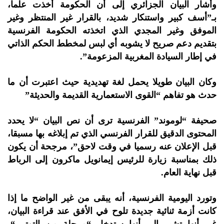
وأشار البيان الجزائري إلى أن الحكومة أخذت علما،
بـ”أسف كبير واستنكار شديد، بالقرار غير المنتظر وغير
الموفق وغير المجدي الذي اتخذته الحكومة الفرنسية
بتقديم دعم صريح لا يشوبه أي لبس لمخطط الحكم الذاتي
في إطار السيادة المغربية المزعومة”.
وكان البيان طويلا يحمل لغة تهديدية حيث اعتبرت أن ما
حدث هو تفاهم “القوى الاستعمارية القديمة والحديثة”
صحيفة “لوموند” الفرنسية ترى أن نص البيان “لا يحدد
المحتوى الدقيق للقرار الفرنسي الذي تم إبلاغه بها مسبقا،
قبل الإعلان عنه رسميا في وقت لاحق”، مرجحة أن يكون
ذلك بمناسبة زيارة للرئيس إيمانويل ماكرون إلى الرباط
قبل نهاية العام.
وتورد اليومية الفرنسية، أنه يبقى من غير الواضح ما إذا
كانت أزمة ثنائية جديدة تلوح في الأفق عند قراءة البيان،