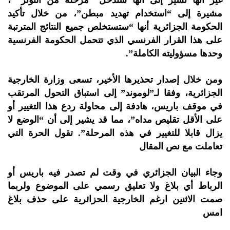
غير أنها تشير إلى أنها ستدخل “مرحلة من التوتر “،
مشيرة إلى “استخدام تهديد مبطن”، من خلال تأكيد
الحكومة الجزائرية أنها “ستستخلص جميع النتائج المترتبة
على هذا القرار الفرنسي الذي تتحمل الحكومة الفرنسية
وحدها مسؤوليته الكاملة”.
ومن خلال إصدار تحذيرها الأخير، تسعى وزارة الخارجية
الجزائرية، وفقا لـ”لوموند” إلى استباق التحول المرتقب
في موقف باريس، هادفة إلى محاولة ردع هذا التغيير أو
على الأقل تقليص مداه”، مما قد يشير إلى أن “الوضع لا
يزال قابلا للتغيير في هذه المرحلة”. تقول الحرة التي
تعاملت مع نص المقال
وجاء البيان الجزائري في وقت لم تصدر فيه باريس أو
الرباط أي بلاغ ولا تعليق رسمي على الموضوع ولربما
صمت الاثنين ارغم الخارجية الحزائرية على حذف بلاغ
امس