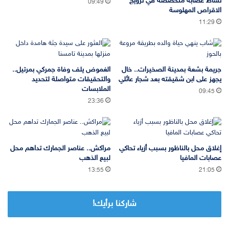
نشاط عصابة متخصصة في ترويج
09:49
الاقراص المهلوسة
11:29
جريمة بشعة بمدينة الصخيرات.. خال
الغموض يلف وفاة جمركي بمرتيل..
يجهز على ابن شقيقته بعد شجار عائلي
والتحقيقات متواصلة لتحديد
الملابسات
09:45
23:36
إغلاق محل بالناظور بسبب أزياء تحاكي
مراكش.. عناصر الجمارك تداهم محل
عصابات المافيا
لبيع الذهب
13:55
21:05
شاركنا برأيك!