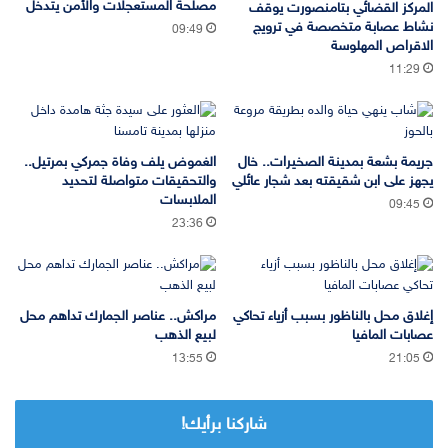
مصلحة المستعجلات والأمن يتدخل
المركز القضائي بتامنصورت يوقف
نشاط عصابة متخصصة في ترويج
09:49
الاقراص المهلوسة
11:29
جريمة بشعة بمدينة الصخيرات.. خال
الغموض يلف وفاة جمركي بمرتيل..
يجهز على ابن شقيقته بعد شجار عائلي
والتحقيقات متواصلة لتحديد
الملابسات
09:45
23:36
إغلاق محل بالناظور بسبب أزياء تحاكي
مراكش.. عناصر الجمارك تداهم محل
عصابات المافيا
لبيع الذهب
13:55
21:05
شاركنا برأيك!