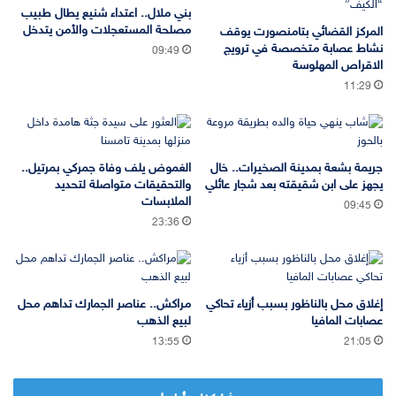
بني ملال.. اعتداء شنيع يطال طبيب
مصلحة المستعجلات والأمن يتدخل
المركز القضائي بتامنصورت يوقف
نشاط عصابة متخصصة في ترويج
09:49
الاقراص المهلوسة
11:29
جريمة بشعة بمدينة الصخيرات.. خال
الغموض يلف وفاة جمركي بمرتيل..
يجهز على ابن شقيقته بعد شجار عائلي
والتحقيقات متواصلة لتحديد
الملابسات
09:45
23:36
إغلاق محل بالناظور بسبب أزياء تحاكي
مراكش.. عناصر الجمارك تداهم محل
عصابات المافيا
لبيع الذهب
13:55
21:05