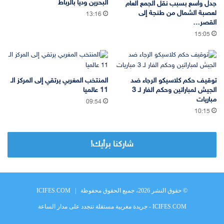
البحرين وديا بالرباط
جدل واسع بسبب نقل الجمع العام
لعصبة الشمال من طنجة إلى
13:16
القصر…
15:05
توقيف حكم كلاسيكو الرجاء ضد
المنتخب المغربي يرتقي إلى المركز الـ
الجيش لمباراتين وحكم الفار لـ 3
11 عالميا
مباريات
09:54
10:15
شاركنا برأيك!
© حقوق النشر 2026، جميع الحقوق محفوظة |
ICIFES.COM
ICIFES.COM - جريدة مغربية مستقلة تتجدد على مدار الساعة