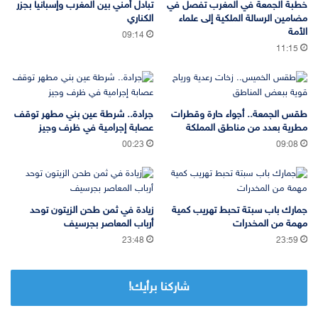
خطبة الجمعة في المغرب تفصل في
تبادل أمني بين المغرب وإسبانيا بجزر
مضامين الرسالة الملكية إلى علماء
الكناري
الأمة
09:14
11:15
طقس الجمعة.. أجواء حارة وقطرات
جرادة.. شرطة عين بني مطهر توقف
مطرية بعدد من مناطق المملكة
عصابة إجرامية في ظرف وجيز
00:23
09:08
جمارك باب سبتة تحبط تهريب كمية
زيادة في ثمن طحن الزيتون توحد
مهمة من المخدرات
أرباب المعاصر بجرسيف
23:48
23:59
شاركنا برأيك!