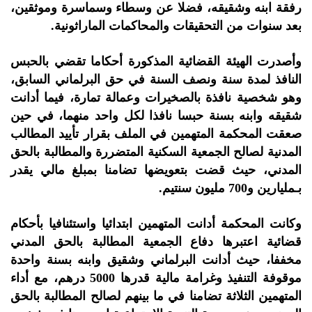
رفقة ابنه وشقيقه، فضلا عن وسطاء وسماسرة وموثقين،
بعد سنوات من التحقيقات والمحاكمات الماراثونية.
وأصدرت الهيئة القضائية المذكورة أحكاما تقضي بالحبس
النافذ لمدة سنة ونصف السنة في حق البرلماني السابق،
وهو شخصية نافذة بالصخيرات وعمالة تمارة، فيما أدانت
شقيقه وابنه بسنة حبسا نافذا لكل واحد منهما، في حين
صعقت المحكمة المتهمين في الملف بقرار تأييد المطالب
المدنية لصالح الجمعية السكنية المتضررة والمطالبة بالحق
المدني، حيث قضت بتعويضها تضامنا بمبلغ مالي يقدر
بـمليارين و700 مليون سنتيم.
وكانت المحكمة أدانت المتهمين ابتدائيا واستئنافيا بأحكام
قضائية اعتبرها دفاع الجمعية المطالبة بالحق المدني
مخففا، حيث أدانت البرلماني وشقيق وابنه بسنة واحدة
موقوفة التنفيذ وغرامة مالية قدرها 5000 درهم، مع أداء
المتهمين الثلاثة تضامنا في ما بينهم لصالح المطالبة بالحق