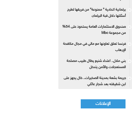
برلمانية اتحادية ” ممنوعة” من فريقها لطرح
أسئلتها داخل قبة البرلمان
صندوق الاستثمارات العامة يستحوذ على 54%
من مجموعة Mbc
فرنسا تعلق تعاونها مع مالي في مجال مكافحة
الإرهاب
بني ملال.. اعتداء شنيع يطال طبيب مصلحة
المستعجلات والأمن يتدخل
جريمة بشعة بمدينة الصخيرات.. خال يجهز على
ابن شقيقته بعد شجار عائلي
الإعلانات