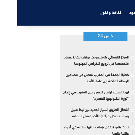
دود
ثقافة وفنون
فاس 24
المركز القضائي بتامنصورت يوقف نشاط عصابة
متخصصة في ترويج الاقراص المهلوسة
خطبة الجمعة في المغرب تفصل في مضامين
الرسالة الملكية إلى علماء الأمة
لهذا السبب تراهن الصين على المغرب في إنجاح
“ثورة التكنولوجيا الخضراء”
أشغال الطريق السيار الجديد بين تيط مليل
وبرشيد تدخل مراحلها الأخيرة قبل التسليم
نجاة عتابو تحتفل بزفاف ابنتها سامية في أجواء
عائلية خاصة