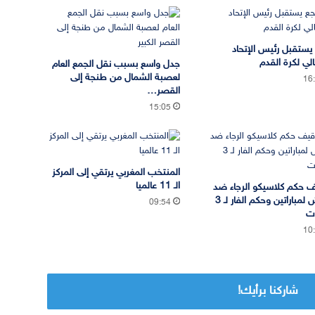
يستقبل رئيس الإتحاد
الي لكرة القدم
جدل واسع بسبب نقل الجمع العام
لعصبة الشمال من طنجة إلى
16
القصر…
15:05
المنتخب المغربي يرتقي إلى المركز
الـ 11 عالميا
 حكم كلاسيكو الرجاء ضد
الجيش لمباراتين وحكم الفار لـ 3
09:54
ات
10
شاركنا برأيك!