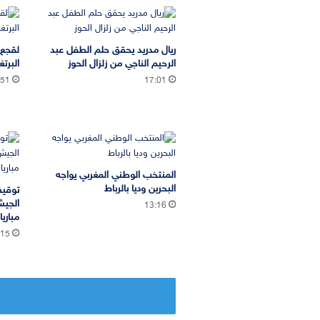
ريال مدريد يحقق حلم الطفل عبد
لقجع 
الرحيم الناجي من زلزال الحوز
البرتغ
:51
17:01
المنتخب الوطني المغربي يواجه
البحرين وديا بالرباط
توقيف
13:16
مباري
:15