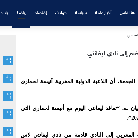
هنا فاس
أخبار عامة
سياسة
حوادث
إقتصاد
رياضة
بلا ح
نضم إلى نادي ليفانتي
11:2
9
11:1
 الجمعة، أن اللاعبة الدولية المغربية أنيسة لحماري
5
10:5
5
ان له: “تعاقد ليفانتي اليوم مع أنيسة لحماري التي
10:4
7
10:3
لمغربي إلى النادي قادمة من نادي ليفانتي لاس
4