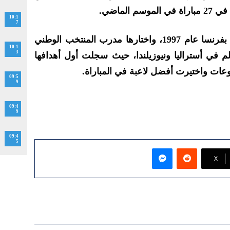
الماضي.
10:1
7
ولدت أنيسة لحمري في سان كلو بفرنسا عام 1997، واختارها مدرب المنتخب الوطني
10:1
3
 في أستراليا ونيوزيلندا، حيث سجلت أول أهدافها
عات واختيرت أفضل لاعبة في المباراة.
09:5
9
09:4
9
09:4
5
ماسنجر
‫X