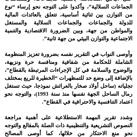
الجماعات السلالية”، وأكدوا على التوجه نحو إرساء “نوع
من التوازن بين ثنائية أساسية، تتعلق بالعائدات المالية
للدولة والجماعات والجماعات السلالية والمستغل
والمواطن من جهة، وبين الضرورة الاقتصادية والتنمية
الاجتماعية والتوازن البيئي من جهة ثانية”.
وأوصى النواب في التقرير نفسه بضرورة تعزيز المنظومة
الشاملة للحكامة من شفافية ومنافسة حرة ونزيهة،
والوضوح والسلامة في كل الإجراءات المرتبطة بالقطاع”،
بالإضافة إلى وضع حد للتمظهرات “الخطيرة للريع بمختلف
تجلياته (ساحل أولاد صخار بالعرائش نموذجا، حيث تستغل
رمال الساحل الجهة نفسها منذ سنة 1993)، والتوجه نحو
اعتماد التنافسية والاحترافية في القطاع”.
وشدد تقرير المهمة الاستطلاعية على أهمية مراجعة
النصوص التشريعية والتنظيمية ذات الصلة بالمقالع والتوجه
نحو منع الاحتكار من خلالها، كما أوصى المصالح