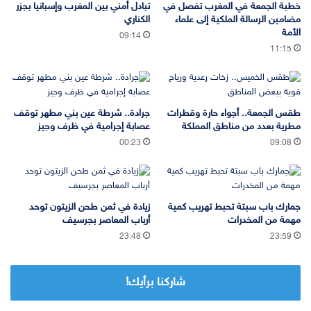
خطبة الجمعة في المغرب تفصل في
تبادل أمني بين المغرب وإسبانيا بجزر
مضامين الرسالة الملكية إلى علماء
الكناري
الأمة
09:14
11:15
طقس الجمعة.. أجواء حارة وقطرات
جرادة.. شرطة عين بني مطهر توقف
مطرية بعدد من مناطق المملكة
عصابة إجرامية في ظرف وجيز
00:23
09:08
جمارك باب سبتة تحبط تهريب كمية
زيادة في ثمن طحن الزيتون توحد
مهمة من المخدرات
أرباب المعاصر بجرسيف
23:48
23:59
شاركنا برأيك!