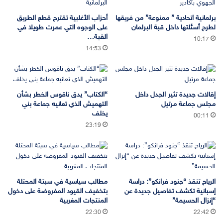
برلمانية اتحادية ” ممنوعة” من فريقها
أحزاب الأغلبية تقترح قطع الطريق
لطرح أسئلتها داخل قبة البرلمان
على الوجوه التي عمرت طويلا في
القبة…
10:17
14:53
إقالات جديدة تثير الجدل داخل
“الكتاب” يدق ناقوس الخطر بشأن
مجلس جماعة مرتيل
التهميش الذي تعانيه جماعة بني
يخلف
00:11
23:19
الرياح تنقذ “جنود فرانكو”: دراسة
مطالب سياسية في سبتة المحتلة
إسبانية تكشف تفاصيل جديدة عن
بتخفيف القيود المفروضة على دخول
“إنزال الحسيمة”
المنتجات المغربية
22:30
22:42