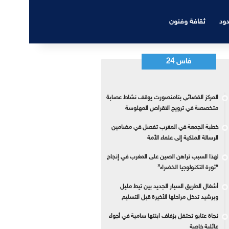
دود
ثقافة وفنون
فاس 24
المركز القضائي بتامنصورت يوقف نشاط عصابة
متخصصة في ترويج الاقراص المهلوسة
خطبة الجمعة في المغرب تفصل في مضامين
الرسالة الملكية إلى علماء الأمة
لهذا السبب تراهن الصين على المغرب في إنجاح
“ثورة التكنولوجيا الخضراء”
أشغال الطريق السيار الجديد بين تيط مليل
وبرشيد تدخل مراحلها الأخيرة قبل التسليم
نجاة عتابو تحتفل بزفاف ابنتها سامية في أجواء
عائلية خاصة