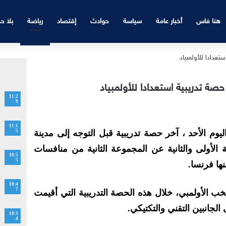
هنا فاس
أخبار عامة
سياسة
حوادث
إقتصاد
رياضة
بلا ح
صة تدريبية استعدادا للأولمبياد
11:2
9
11:1
يوم الأحد ، آخر حصة تدريبية قبل التوجه إلى مدينة
5
لأولى والثانية عن المجموعة الثانية من منافسات
10:5
5
نها فرنسا.
10:4
7
 الأولمبي، خلال هذه الحصة التدريبية التي أقيمت
لجانبين التقني والتكتيكي.
10:3
4