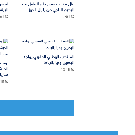
ريال مدريد يحقق حلم الطفل عبد
لقجع 
الرحيم الناجي من زلزال الحوز
البرتغ
:51
17:01
المنتخب الوطني المغربي يواجه
البحرين وديا بالرباط
توقيف
13:16
مباري
:15