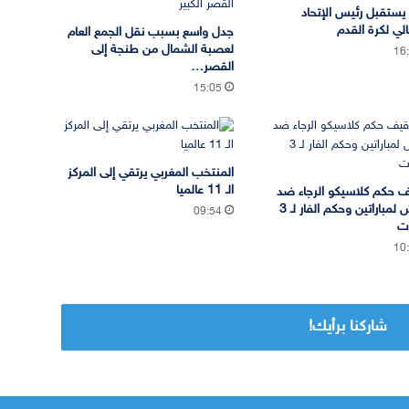
يستقبل رئيس الإتحاد
الي لكرة القدم
جدل واسع بسبب نقل الجمع العام
لعصبة الشمال من طنجة إلى
16
القصر…
15:05
المنتخب المغربي يرتقي إلى المركز
الـ 11 عالميا
 حكم كلاسيكو الرجاء ضد
الجيش لمباراتين وحكم الفار لـ 3
09:54
ات
10
شاركنا برأيك!