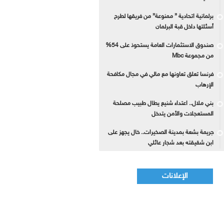
برلمانية اتحادية ” ممنوعة” من فريقها لطرح
أسئلتها داخل قبة البرلمان
صندوق الاستثمارات العامة يستحوذ على 54%
من مجموعة Mbc
فرنسا تعلق تعاونها مع مالي في مجال مكافحة
الإرهاب
بني ملال.. اعتداء شنيع يطال طبيب مصلحة
المستعجلات والأمن يتدخل
جريمة بشعة بمدينة الصخيرات.. خال يجهز على
ابن شقيقته بعد شجار عائلي
الإعلانات