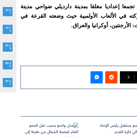
جمعا إعداديا مغلقا بمدينة دارديلي ضواحي مدينة
10:1
7
كته في الألعاب الأولمبية حيث وضعته القرعة في
 الأرجنتين، أوكرانيا والعراق.
10:1
3
09:5
9
09:4
9
ماسنجر
‫X
09:4
5