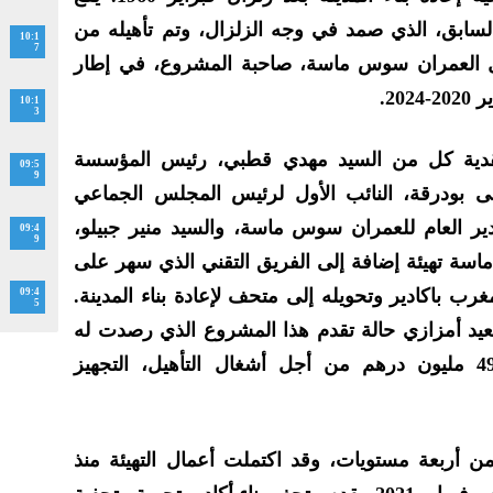
سابق، الذي صمد في وجه الزلزال، وتم تأهيله من
10:1
7
العمران سوس ماسة، صاحبة المشروع، في إطار
20.
10:1
3
فقدية كل من السيد مهدي قطبي، رئيس المؤسسة
09:5
9
ى بودرقة، النائب الأول لرئيس المجلس الجماعي
مدير العام للعمران سوس ماسة، والسيد منير جبيلو،
09:4
9
اسة تهيئة إضافة إلى الفريق التقني الذي سهر على
غرب باكادير وتحويله إلى متحف لإعادة بناء المدينة.
09:4
5
سعيد أمزازي حالة تقدم هذا المشروع الذي رصدت له
ميزانية إجمالية تقدر بحوالي 49.5 مليون درهم من أجل أشغال التأهيل، التجهيز
 أربعة مستويات، وقد اكتملت أعمال التهيئة منذ