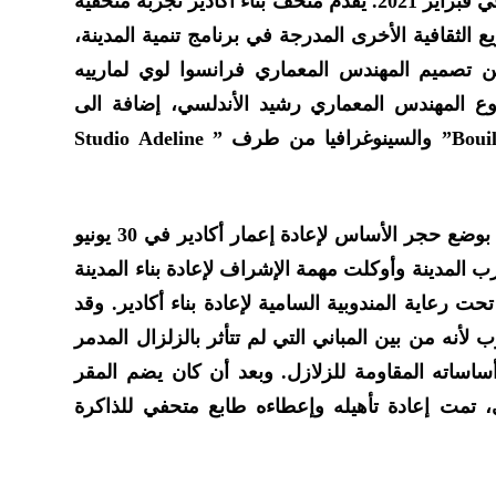
يونيو 0232، بعد أن بدأت الأشغال في فبراير 2021. يقدم متحف بناء أكادير تجربة متحفية
 الثقافية الأخرى المدرجة في برنامج تنمية المدينة،
مبنى يعود إلى عام 1950 من تصميم المهندس المعماري فرانسوا لوي لمارييه
م المشروع المهندس المعماري رشيد الأندلسي، إضافة الى
شركة الهندسة «Bouillon de Culture” والسينوغرافيا من طرف ” Studio Adeline
للتذكير، قام الملك محمد الخامس بوضع حجر الأساس لإعادة إعمار أكادير في 30 يونيو
 ضرب المدينة وأوكلت مهمة الإشراف لإعادة بناء المدينة
ت رعاية المندوبية السامية لإعادة بناء أكادير. وقد
ب لأنه من بين المباني التي لم تتأثر بالزلزال المدمر
وذلك بفضل أساساته المقاومة للزلازل. وبعد أن كان يضم المقر
 تمت إعادة تأهيله وإعطاءه طابع متحفي للذاكرة