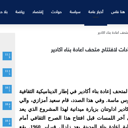
هنا فاس
أخبار عامة
سياسة
حوادث
إقتصاد
رياضة
بلا ح
دات لافتتاح متحف اعادة بناء اكادير
11:2
9
11:1
5
10:5
حف إعادة بناء أكادير في إطار الديناميكية الثقافية
5
سوس ماسة. وفي هذا الصدد، قام سعيد أمزازي، والي
10:4
7
 اداوتنان بزيارة ميدانية لهذا المشروع الذي يعد
 آخر اللمسات قبل افتتاح هذا الصرح الثقافي أمام
10:3
4
عموم المواطنين والذي يبرز عملية إعادة بناء المدينة بعد زلزال فبراير 1960. يقع