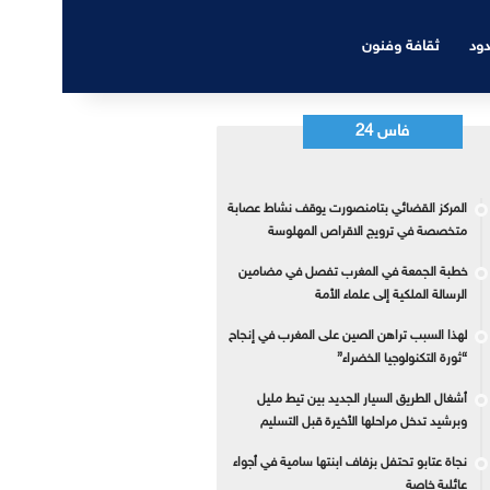
دود
ثقافة وفنون
فاس 24
المركز القضائي بتامنصورت يوقف نشاط عصابة
متخصصة في ترويج الاقراص المهلوسة
خطبة الجمعة في المغرب تفصل في مضامين
الرسالة الملكية إلى علماء الأمة
لهذا السبب تراهن الصين على المغرب في إنجاح
“ثورة التكنولوجيا الخضراء”
أشغال الطريق السيار الجديد بين تيط مليل
وبرشيد تدخل مراحلها الأخيرة قبل التسليم
نجاة عتابو تحتفل بزفاف ابنتها سامية في أجواء
عائلية خاصة