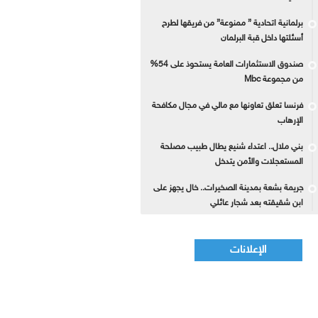
برلمانية اتحادية ” ممنوعة” من فريقها لطرح
أسئلتها داخل قبة البرلمان
صندوق الاستثمارات العامة يستحوذ على 54%
من مجموعة Mbc
فرنسا تعلق تعاونها مع مالي في مجال مكافحة
الإرهاب
بني ملال.. اعتداء شنيع يطال طبيب مصلحة
المستعجلات والأمن يتدخل
جريمة بشعة بمدينة الصخيرات.. خال يجهز على
ابن شقيقته بعد شجار عائلي
الإعلانات