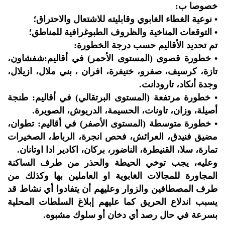
خصوصا ب:
• نوعية الغطاء الغابوي وقابليته للاشتعال والاحتراق؛
• التوقعات المناخية والظروف الطبوغرافية للمناطق؛
تم تحديد الأقاليم حسب درجة الخطورة:
• خطورة قصوى (المستوى الأحمر) في أقاليم:شفشاون،
تازة، كرسيف، صفرو، خنيفرة، افران ، بني ملال، ازيلال،
وجدة أنكاد، تارودانت.
• خطورة مرتفعة (المستوى البرتقالي) في أقاليم: طنجة
أصيلة، وزان، تاونات، الحسيمة، الدريوش، الصويرة.
• خطورة متوسطة (المستوى الأصفر) في أقاليم: تطوان،
مضيق فنيدق، العرائش، فحص انجرة، الرباط، الصخيرات
تمارة، سلا، القنيطرة، الناضور، بركان، اكادير ادا اوتانان.
وعليه، يجب توخي الحيطة والحذر من طرف الساكنة
المجاورة للمجالات الغابوية او العاملين بها وكذلك من
طرف المصطافين والزوار وعليهم أن يتفادوا أي نشاط قد
يسبب اندلاع الحريق كما عليهم إبلاغ السلطات المحلية
بسرعة في حال رصد أي دخان أو سلوك مشبوه.