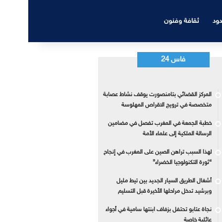
دود
ثقافة وفنون
فاس 24
المركز القضائي بتامنصورت يوقف نشاط عصابة
متخصصة في ترويج الاقراص المهلوسة
خطبة الجمعة في المغرب تفصل في مضامين
الرسالة الملكية إلى علماء الأمة
لهذا السبب تراهن الصين على المغرب في إنجاح
“ثورة التكنولوجيا الخضراء”
أشغال الطريق السيار الجديد بين تيط مليل
وبرشيد تدخل مراحلها الأخيرة قبل التسليم
نجاة عتابو تحتفل بزفاف ابنتها سامية في أجواء
عائلية خاصة