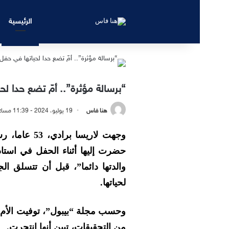
الرئيسية
“برسالة مؤثرة”.. أمّ تضع حدا لح
هنا فاس
19 يوليو، 2024 - 11:39 مساءً
وجهت لاريسا 
حضرت إليها أثناء الحفل في استاد و
والدتها دائما”
، قبل أن تتسلق الج
لحياتها.
وحسب مجلة “بيبول”، توفيت الأم ج
من التحقيقات، تبين أنها انتحرت.