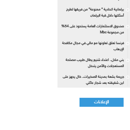
برلمانية اتحادية ” ممنوعة” من فريقها لطرح
أسئلتها داخل قبة البرلمان
صندوق الاستثمارات العامة يستحوذ على 54%
من مجموعة Mbc
فرنسا تعلق تعاونها مع مالي في مجال مكافحة
الإرهاب
بني ملال.. اعتداء شنيع يطال طبيب مصلحة
المستعجلات والأمن يتدخل
جريمة بشعة بمدينة الصخيرات.. خال يجهز على
ابن شقيقته بعد شجار عائلي
الإعلانات