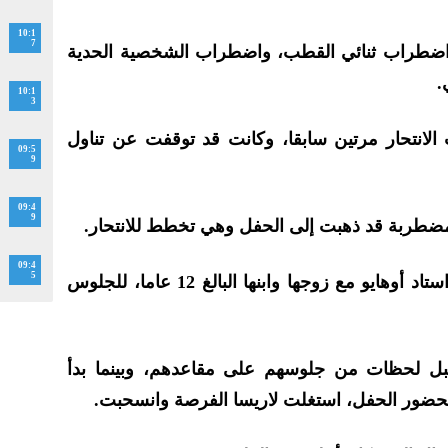
10:1
7
 اضطراب ثنائي القطب، واضطراب الشخصية الحدية
.
10:1
3
 الانتحار مرتين سابقا، وكانت قد توقفت عن تناول
09:5
9
09:4
9
المضطربة قد ذهبت إلى الحفل وهي تخطط للانتحار.
09:4
5
ودخلت لاريسا، وهي أم لطفلين، استاد أوهايو مع زوجها وابنها البالغ 12 عاما، للجلوس
 قبل لحظات من جلوسهم على مقاعدهم، وبينما بدأ
حضور الحفل، استغلت لاريسا الفرصة وانسحبت.