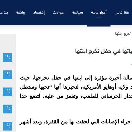
هنا فاس
أخبار عامة
سياسة
حوادث
إقتصاد
رياضة
بلا ح
ياتها في حفل تخرج ابنتها
11:2
9
11:1
برادي، 53 عاما، رسالة أخيرة مؤثرة إلى ابنتها في حفل تخرجها، حيث
5
لاية أوهايو الأمريكية، لتخبرها أنها
“تحبها وستظل
10:5
5
دار الخرساني للملعب، وتقفز من عليه، لتضع حدا
10:4
7
راء الإصابات التي لحقت بها من القفزة، وبعد أشهر
10:3
4