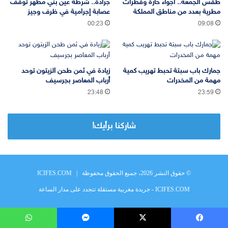
طقس الجمعة.. أجواء حارة وقطرات
جرادة.. شرطة عين بني مطهر توقف
مطرية بعدد من مناطق المملكة
عصابة إجرامية في ظرف وجيز
00:23
09:08
جمارك باب سبتة تحبط تهريب كمية
زيادة في ثمن طحن الزيتون توحد
مهمة من المخدرات
أرباب المعاصر بجرسيف
23:48
23:59
شاركنا برأيك!
© حقوق النشر 2026، جميع الحقوق محفوظة |
ICIFES.COM
ICIFES.COM - جريدة مغربية مستقلة تتجدد على مدار الساعة
يسبوك
‫X
ماسنجر
واتساب