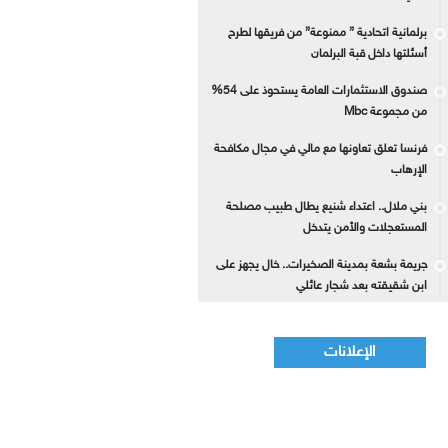
برلمانية اتحادية ” ممنوعة” من فريقها لطرح
أسئلتها داخل قبة البرلمان
صندوق الاستثمارات العامة يستحوذ على 54%
من مجموعة Mbc
فرنسا تعلق تعاونها مع مالي في مجال مكافحة
الإرهاب
بني ملال.. اعتداء شنيع يطال طبيب مصلحة
المستعجلات والأمن يتدخل
جريمة بشعة بمدينة الصخيرات.. خال يجهز على
ابن شقيقته بعد شجار عائلي
الإعلانات