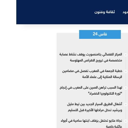
دود
ثقافة وفنون
فاس 24
المركز القضائي بتامنصورت يوقف نشاط عصابة
متخصصة في ترويج الاقراص المهلوسة
خطبة الجمعة في المغرب تفصل في مضامين
الرسالة الملكية إلى علماء الأمة
لهذا السبب تراهن الصين على المغرب في إنجاح
“ثورة التكنولوجيا الخضراء”
أشغال الطريق السيار الجديد بين تيط مليل
وبرشيد تدخل مراحلها الأخيرة قبل التسليم
نجاة عتابو تحتفل بزفاف ابنتها سامية في أجواء
عائلية خاصة