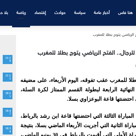
هنا فاس
أخبار عامة
سياسة
حوادث
إقتصاد
رياضة
بلا ح
للرجال.. الفتح الرياضي يتوج بطلا للمغرب
11:2
9
11:1
طلا للمغرب عقب تفوقه، اليوم الأربعاء، على مضيفه
5
 في المباراة النهائية الرابعة لبطولة القسم الممتاز لكرة السلة،
10:5
5
10:4
7
مباراة الثالثة التي احتضنتها قاعة ابن رشد بالرباط،
وانهزم في المباراة الثانية التي أجريت الأربعاء الماضي بسلا، بنتيجة
10:3
4
67 مقابل 76، بينما انتصر في المباراة الأولى التي أقيمت بالرباط في 30 يونيو الماضي،