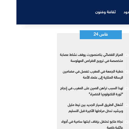
دود
ثقافة وفنون
فاس 24
المركز القضائي بتامنصورت يوقف نشاط عصابة
متخصصة في ترويج الاقراص المهلوسة
خطبة الجمعة في المغرب تفصل في مضامين
الرسالة الملكية إلى علماء الأمة
لهذا السبب تراهن الصين على المغرب في إنجاح
“ثورة التكنولوجيا الخضراء”
أشغال الطريق السيار الجديد بين تيط مليل
وبرشيد تدخل مراحلها الأخيرة قبل التسليم
نجاة عتابو تحتفل بزفاف ابنتها سامية في أجواء
عائلية خاصة