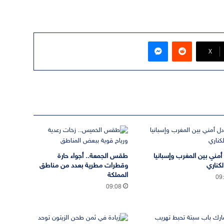
ماسنجر
‫X
 أمني بين المغرب وإسبانيا
طقس الجمعة.. أجواء حارة
لكناري
وقطرات مطرية بعدد من مناطق
المملكة
09
09:08