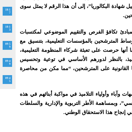
نيل شهادة البكالوريا”، إلى أن هذا الرقم لا يمثل سوى
10:1
7
10:1
3
لمبادئ تكافؤ الفرص والتقييم الموضوعي لمكتسبات
وساط المترشحين بالمؤسسات التعليمية، بتنسيق مع
09:5
9
ا أنها حرصت على تعبئة شركاء المنظومة التعليمية،
لاميذ، بالنظر لدورهم الأساسي في توعية وتحسيس
09:4
9
ها القانونية على المترشحين، “مما مكن من محاصرة
09:4
5
هات وآباء وأولياء التلاميذ في مواكبة أبنائهم في هذه
ي”، وبمساهمة الأطر التربوية والإدارية والسلطات
في إنجاح هذا الاستحقاق الوطني.