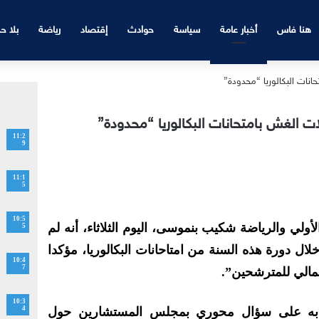
هنا فاس
أخبار عامة
سياسة
حوادث
إقتصاد
رياضة
بلا ح
11:2
9
11:1
5
10:5
 الأولي والرياضة شكيب بنموسى، اليوم الثلاثاء، أنه لم
5
4500 حالة غش خلال دورة هذه السنة من امتاحانات البكالوريا، مؤكدا
10:4
7
جمالي للمترشحين”.
10:3
به على سؤال محوري بمجلس المستشارين حول
4