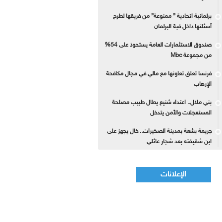
برلمانية اتحادية ” ممنوعة” من فريقها لطرح
أسئلتها داخل قبة البرلمان
صندوق الاستثمارات العامة يستحوذ على 54%
من مجموعة Mbc
فرنسا تعلق تعاونها مع مالي في مجال مكافحة
الإرهاب
بني ملال.. اعتداء شنيع يطال طبيب مصلحة
المستعجلات والأمن يتدخل
جريمة بشعة بمدينة الصخيرات.. خال يجهز على
ابن شقيقته بعد شجار عائلي
الإعلانات