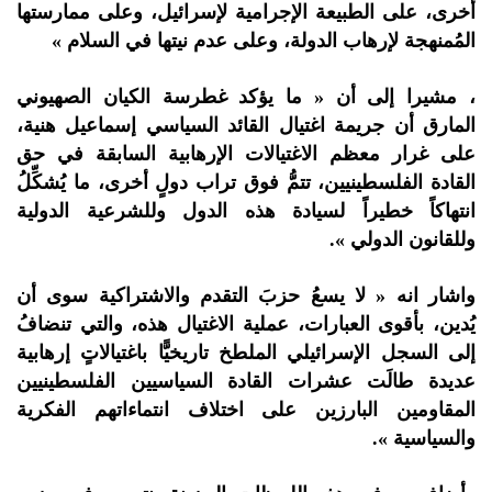
أخرى، على الطبيعة الإجرامية لإسرائيل، وعلى ممارستها
المُمنهجة لإرهاب الدولة، وعلى عدم نيتها في السلام »
، مشيرا إلى أن « ما يؤكد غطرسة الكيان الصهيوني
المارق أن جريمة اغتيال القائد السياسي إسماعيل هنية،
على غرار معظم الاغتيالات الإرهابية السابقة في حق
القادة الفلسطينيين، تتمُّ فوق تراب دولٍ أخرى، ما يُشكِّلُ
انتهاكاً خطيراً لسيادة هذه الدول وللشرعية الدولية
وللقانون الدولي ».
واشار انه « لا يسعُ حزبَ التقدم والاشتراكية سوى أن
يُدين، بأقوى العبارات، عملية الاغتيال هذه، والتي تنضافُ
إلى السجل الإسرائيلي الملطخ تاريخيًّا باغتيالاتٍ إرهابية
عديدة طالَت عشرات القادة السياسيين الفلسطينيين
المقاومين البارزين على اختلاف انتماءاتهم الفكرية
والسياسية ».