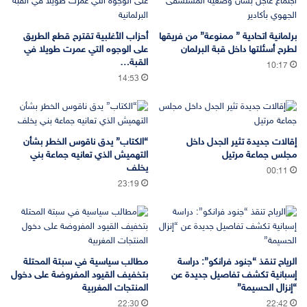
برلمانية اتحادية ” ممنوعة” من فريقها
أحزاب الأغلبية تقترح قطع الطريق
لطرح أسئلتها داخل قبة البرلمان
على الوجوه التي عمرت طويلا في
القبة…
10:17
14:53
إقالات جديدة تثير الجدل داخل
“الكتاب” يدق ناقوس الخطر بشأن
مجلس جماعة مرتيل
التهميش الذي تعانيه جماعة بني
يخلف
00:11
23:19
الرياح تنقذ “جنود فرانكو”: دراسة
مطالب سياسية في سبتة المحتلة
إسبانية تكشف تفاصيل جديدة عن
بتخفيف القيود المفروضة على دخول
“إنزال الحسيمة”
المنتجات المغربية
22:30
22:42