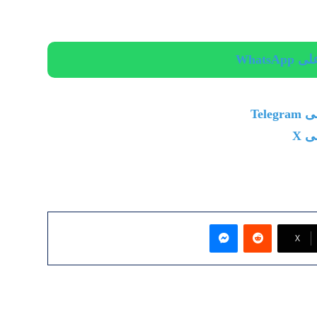
Whats
Tel
 X
ماسنجر
‫X