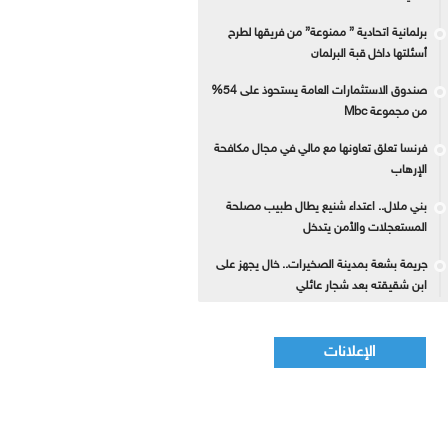
برلمانية اتحادية ” ممنوعة” من فريقها لطرح
أسئلتها داخل قبة البرلمان
صندوق الاستثمارات العامة يستحوذ على 54%
من مجموعة Mbc
فرنسا تعلق تعاونها مع مالي في مجال مكافحة
الإرهاب
بني ملال.. اعتداء شنيع يطال طبيب مصلحة
المستعجلات والأمن يتدخل
جريمة بشعة بمدينة الصخيرات.. خال يجهز على
ابن شقيقته بعد شجار عائلي
الإعلانات