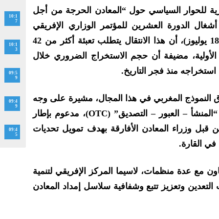
ة للحوار السياسي حول “المعادن الحرجة من أجل
10:1
7
 أشغال الدورة العشرين للمؤتمر الوزاري الإفريقي
حول البيئة، المنعقدة بنيروبي (14-18 يوليوز)، أن هذا الانتقال يتطلب تعبئة أكثر من 42
10:1
3
 الأولية، مضيفة أن حجم الاستخراج الضروري خلال
 استخراجه منذ فجر التاريخ.
09:5
9
 النموذج المغربي في هذا المجال، مشيرة على وجه
09:4
9
الخصوص إلى إطلاق مبادرة ممر “المنشأ – العبور – التصديق” (OTC)، مدعوم بإطار
قبل وزراء المعادن الأفارقة بهدف تمويل تحديات
09:4
5
في القارة.
اون مع عدة منظمات، لاسيما المركز الإفريقي لتنمية
لتعدين وتعزيز تتبع وشفافية سلاسل إمداد المعادن