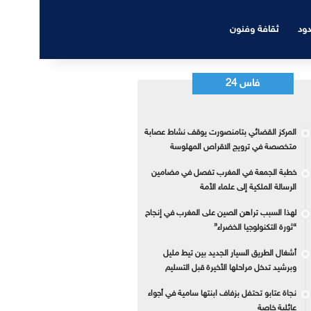
دود
ثقافة وفنون
فاس 24
المركز القضائي بتامنصورت يوقف نشاط عصابة
متخصصة في ترويج الاقراص المهلوسة
خطبة الجمعة في المغرب تفصل في مضامين
الرسالة الملكية إلى علماء الأمة
لهذا السبب تراهن الصين على المغرب في إنجاح
“ثورة التكنولوجيا الخضراء”
أشغال الطريق السيار الجديد بين تيط مليل
وبرشيد تدخل مراحلها الأخيرة قبل التسليم
نجاة عتابو تحتفل بزفاف ابنتها سامية في أجواء
عائلية خاصة