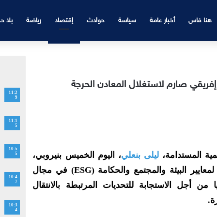
هنا فاس
أخبار عامة
سياسة
حوادث
إقتصاد
رياضة
بلا ح
إفريقي صارم لاستغلال المعادن الحرجة
11:2
9
11:1
5
10:5
نمية المستدامة،
ليلى بنعلي
، اليوم الخميس بنيروبي،
5
على ضرورة اعتماد إطار إفريقي لمعايير البيئة والمجتمع والحكامة (ESG) في مجال
10:4
7
ا من أجل الاستجابة للتحديات المرتبطة بالانتقال
ة.
10:3
4