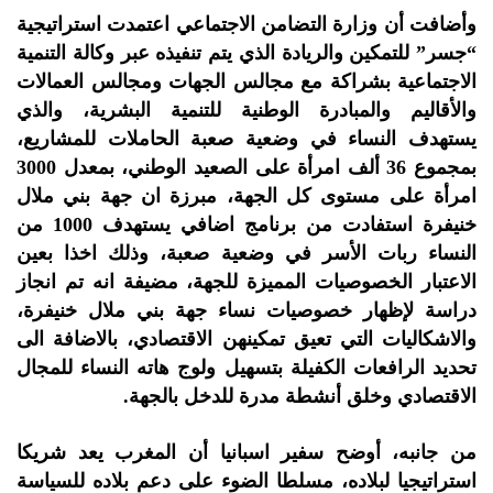
وأضافت أن وزارة التضامن الاجتماعي اعتمدت استراتيجية
“جسر” للتمكين والريادة الذي يتم تنفيذه عبر وكالة التنمية
الاجتماعية بشراكة مع مجالس الجهات ومجالس العمالات
والأقاليم والمبادرة الوطنية للتنمية البشرية، والذي
يستهدف النساء في وضعية صعبة الحاملات للمشاريع،
بمجموع 36 ألف امرأة على الصعيد الوطني، بمعدل 3000
امرأة على مستوى كل الجهة، مبرزة ان جهة بني ملال
خنيفرة استفادت من برنامج اضافي يستهدف 1000 من
النساء ربات الأسر في وضعية صعبة، وذلك اخذا بعين
الاعتبار الخصوصيات المميزة للجهة، مضيفة انه تم انجاز
دراسة لإظهار خصوصيات نساء جهة بني ملال خنيفرة،
والاشكاليات التي تعيق تمكينهن الاقتصادي، بالاضافة الى
تحديد الرافعات الكفيلة بتسهيل ولوج هاته النساء للمجال
الاقتصادي وخلق أنشطة مدرة للدخل بالجهة.
من جانبه، أوضح سفير اسبانيا أن المغرب يعد شريكا
استراتيجيا لبلاده، مسلطا الضوء على دعم بلاده للسياسة