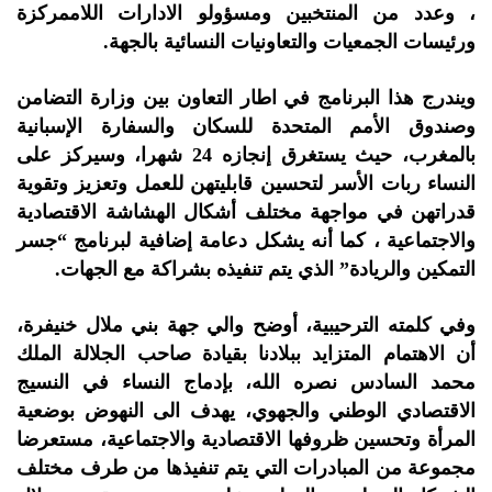
، وعدد من المنتخبين ومسؤولو الادارات اللاممركزة
ورئيسات الجمعيات والتعاونيات النسائية بالجهة.
ويندرج هذا البرنامج في اطار التعاون بين وزارة التضامن
وصندوق الأمم المتحدة للسكان والسفارة الإسبانية
بالمغرب، حيث يستغرق إنجازه 24 شهرا، وسيركز على
النساء ربات الأسر لتحسين قابليتهن للعمل وتعزيز وتقوية
قدراتهن في مواجهة مختلف أشكال الهشاشة الاقتصادية
والاجتماعية ، كما أنه يشكل دعامة إضافية لبرنامج “جسر
التمكين والريادة” الذي يتم تنفيذه بشراكة مع الجهات.
وفي كلمته الترحيبية، أوضح والي جهة بني ملال خنيفرة،
أن الاهتمام المتزايد ببلادنا بقيادة صاحب الجلالة الملك
محمد السادس نصره الله، بإدماج النساء في النسيج
الاقتصادي الوطني والجهوي، يهدف الى النهوض بوضعية
المرأة وتحسين ظروفها الاقتصادية والاجتماعية، مستعرضا
مجموعة من المبادرات التي يتم تنفيذها من طرف مختلف