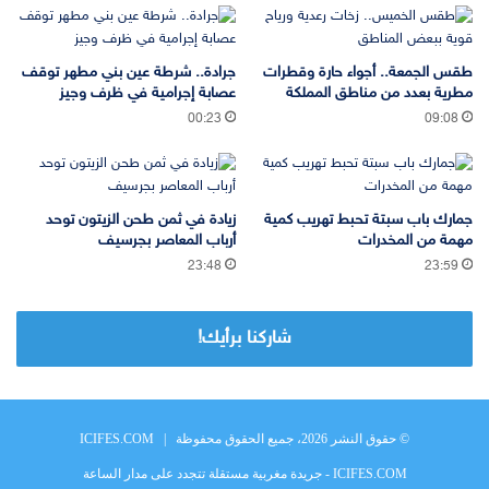
طقس الجمعة.. أجواء حارة وقطرات
جرادة.. شرطة عين بني مطهر توقف
مطرية بعدد من مناطق المملكة
عصابة إجرامية في ظرف وجيز
00:23
09:08
جمارك باب سبتة تحبط تهريب كمية
زيادة في ثمن طحن الزيتون توحد
مهمة من المخدرات
أرباب المعاصر بجرسيف
23:48
23:59
شاركنا برأيك!
© حقوق النشر 2026، جميع الحقوق محفوظة |
ICIFES.COM
ICIFES.COM - جريدة مغربية مستقلة تتجدد على مدار الساعة