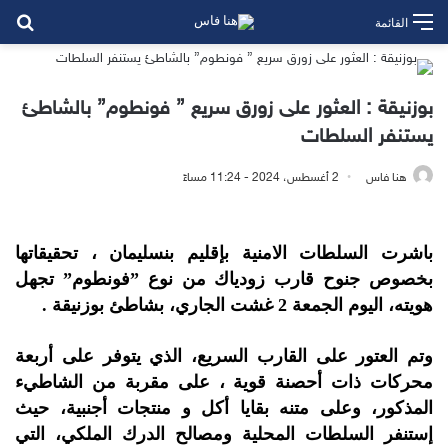
بح
القائمة
بوزنيقة : العثور على زورق سريع ” فونطوم” بالشاطئ
يستنفر السلطات
هنا فاس
2 أغسطس، 2024 - 11:24 مساءً
باشرت السلطات الامنية بإقليم بنسليمان ، تحقيقاتها
بخصوص جنوح قارب زودياك من نوع ”فونطوم” تجهل
هويته، اليوم الجمعة 2 غشت الجاري، بشاطئ بوزنيقة .
وتم العتور على القارب السريع، الذي يتوفر على أربعة
محركات ذات أحصنة قوية ، على مقربة من الشاطيء
المذكور، وعلى متنه بقايا أكل و منتجات أجنبية، حيث
إستنفر السلطات المحلية ومصالح الدرك الملكي، التي