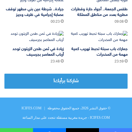
طقس الجمعة.. أجواء حارة وقطرات
جرادة.. شرطة عين بني مطهر توقف
مطرية بعدد من مناطق المملكة
عصابة إجرامية في ظرف وجيز
00:23
09:08
جمارك باب سبتة تحبط تهريب كمية
زيادة في ثمن طحن الزيتون توحد
مهمة من المخدرات
أرباب المعاصر بجرسيف
23:48
23:59
شاركنا برأيك!
© حقوق النشر 2026، جميع الحقوق محفوظة |
ICIFES.COM
ICIFES.COM - جريدة مغربية مستقلة تتجدد على مدار الساعة