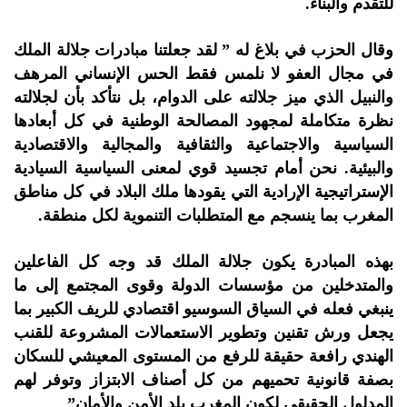
للتقدم والبناء.
وقال الحزب في بلاغ له ” لقد جعلتنا مبادرات جلالة الملك
في مجال العفو لا نلمس فقط الحس الإنساني المرهف
والنبيل الذي ميز جلالته على الدوام، بل نتأكد بأن لجلالته
نظرة متكاملة لمجهود المصالحة الوطنية في كل أبعادها
السياسية والاجتماعية والثقافية والمجالية والاقتصادية
والبيئية. نحن أمام تجسيد قوي لمعنى السياسية السيادية
الإستراتيجية الإرادية التي يقودها ملك البلاد في كل مناطق
المغرب بما ينسجم مع المتطلبات التنموية لكل منطقة.
بهذه المبادرة يكون جلالة الملك قد وجه كل الفاعلين
والمتدخلين من مؤسسات الدولة وقوى المجتمع إلى ما
ينبغي فعله في السياق السوسيو اقتصادي للريف الكبير بما
يجعل ورش تقنين وتطوير الاستعمالات المشروعة للقنب
الهندي رافعة حقيقة للرفع من المستوى المعيشي للسكان
بصفة قانونية تحميهم من كل أصناف الابتزاز وتوفر لهم
المدلول الحقيقي لكون المغرب بلد الأمن والأمان”