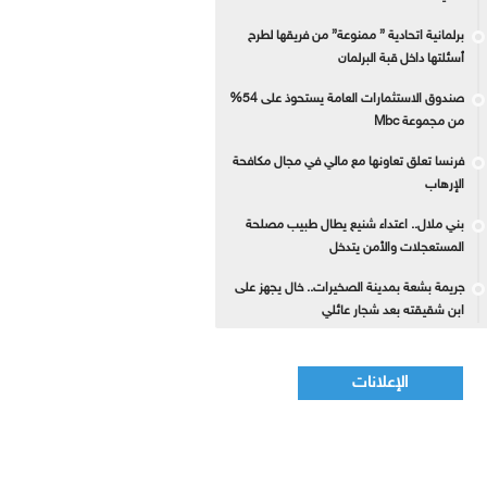
برلمانية اتحادية ” ممنوعة” من فريقها لطرح
أسئلتها داخل قبة البرلمان
صندوق الاستثمارات العامة يستحوذ على 54%
من مجموعة Mbc
فرنسا تعلق تعاونها مع مالي في مجال مكافحة
الإرهاب
بني ملال.. اعتداء شنيع يطال طبيب مصلحة
المستعجلات والأمن يتدخل
جريمة بشعة بمدينة الصخيرات.. خال يجهز على
ابن شقيقته بعد شجار عائلي
الإعلانات