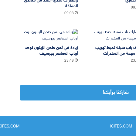
لكناري
وقطرات مطرية بعدد من مناطق
المملكة
09
09:08
 باب سبتة تحبط تهريب
زيادة في ثمن طحن الزيتون توحد
مهمة من المخدرات
أرباب المعاصر بجرسيف
23:48
23
شاركنا برأيك!
ICIFES.COM
ICIFES.COM - جريدة مغربية مستقلة تتجدد على مدار 