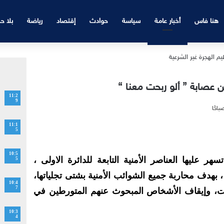
هنا فاس
أخبار عامة
سياسة
حوادث
إقتصاد
رياضة
بلا ح
صابة ” ألو ربحت معنا “
11:2
9
11:1
5
10:5
هر عليها العناصر الأمنية التابعة للدائرة الاولى ،
5
بهدف محاربة جميع الشوائب الأمنية بشتى تجلياتها،
10:4
7
ات، وإيقاف الأشخاص المبحوث عنهم المتورطين في
10:3
4