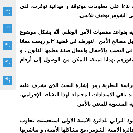
بناءا على معلومات موثوقة و ميدانية توفرت، لدى
10:1
7
ي الشوبير توقيف ثلاثيني.
10:1
3
ه بقواعد معطيات الأمن الوطني أنّه يشكل موضوع
مصالح الأمن ، لتورطه في قضية “الو ربحت معانا
09:5
9
ي النصب والاحتيال وانتحال صفة ينظمها القانون ، و
بفوزهم بهدايا ثمينة، للتمكن من الوصول إلى أرقام
09:4
9
09:4
5
الحراسة النظرية رهن إشارة البحث الذي تشرف عليه
يد باقي الامتدادات المحتملة لهذا النشاط الإجرامي،
 المنسوبة للمعني بالأمر.
وذ الترابي للدائرة الامنية الاولى استحسنت تجاوب
ة الامنية الشوبير ،مع مشاكلها الأمنية، و مباشرتها