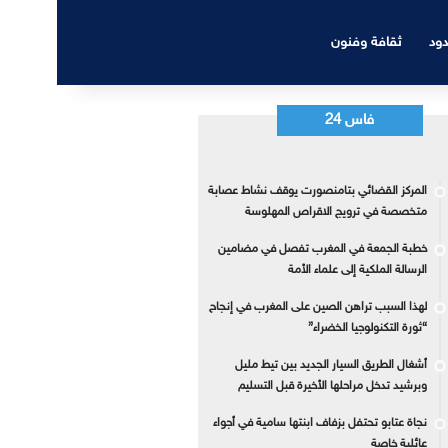
دود
ثقافة وفنون
فاس 24
المركز القضائي بتامنصورت يوقف نشاط عصابة
متخصصة في ترويج الاقراص المهلوسة
خطبة الجمعة في المغرب تفصل في مضامين
الرسالة الملكية إلى علماء الأمة
لهذا السبب تراهن الصين على المغرب في إنجاح
“ثورة التكنولوجيا الخضراء”
أشغال الطريق السيار الجديد بين تيط مليل
وبرشيد تدخل مراحلها الأخيرة قبل التسليم
نجاة عتابو تحتفل بزفاف ابنتها سامية في أجواء
عائلية خاصة