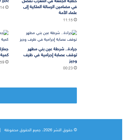
بجزر ا
خطبة الجمعة في المغرب تفصل
في مضامين الرسالة الملكية إلى
:14
علماء الأمة
11:15
جرادة.. شرطة عين بني مطهر
جمارك
توقف عصابة إجرامية في ظرف
كمية 
وجيز
:59
00:23
© حقوق النشر 2026، جميع الحقوق محفوظة |