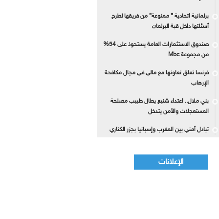
برلمانية اتحادية ” ممنوعة” من فريقها لطرح
أسئلتها داخل قبة البرلمان
صندوق الاستثمارات العامة يستحوذ على 54%
من مجموعة Mbc
فرنسا تعلق تعاونها مع مالي في مجال مكافحة
الإرهاب
بني ملال.. اعتداء شنيع يطال طبيب مصلحة
المستعجلات والأمن يتدخل
تبادل أمني بين المغرب وإسبانيا بجزر الكناري
الإعلانات