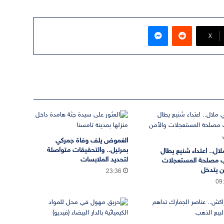
ماسنجر
‫X
الغموض يلف وفاة جمركي
بمرتيل.. والتحقيقات متواصلة
لال.. اعتداء شنيع يطال
لتحديد الملابسات
 مصلحة المستعجلات
ن يتدخل
23:36
09