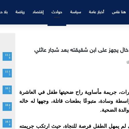
هنا فاس
أخبار عامة
سياسة
حوادث
إقتصاد
رياضة
بلا ح
خال يجهز على ابن شقيقته بعد شجار عائلي
11:2
9
11:1
5
10:5
رات، جريمة مأساوية راح ضحيتها طفل في العاشرة
5
طة وسادة، متبوعًا بطعنات قاتلة، وجهها له خاله
10:4
7
لدة الضحية.
10:3
لم يمهل الطفل فرصة للنجاة، حيث ارتكب جريمته
4