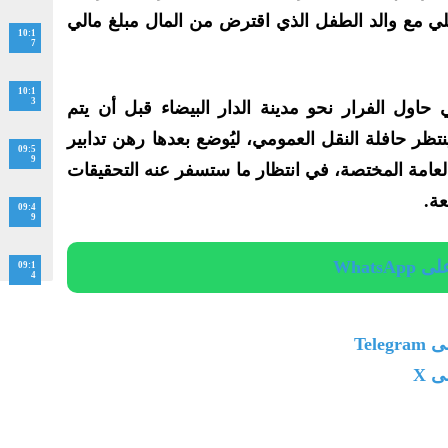
مع والد الطفل الذي اقترض من المال مبلغ مالي
10:1
7
10:1
3
حاول الفرار نحو مدينة الدار البيضاء قبل أن يتم
تظر حافلة النقل العمومي، ليُوضع بعدها رهن تدابير
09:5
9
 العامة المختصة، في انتظار ما ستسفر عنه التحقيقات
ة.
09:4
9
Whats
09:1
4
Tel
 X