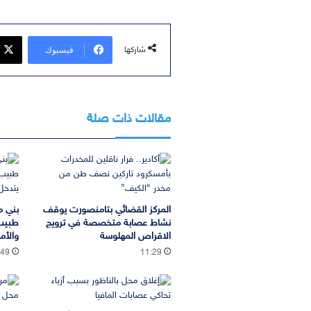
فيسبوك
شاركها
مقالات ذات صلة
المركز القضائي بتامنصورت يوقف
بني م
نشاط عصابة متخصصة في ترويج
طبيب
الاقراص المهلوسة
والأم
:49
11:29