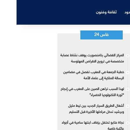
دود
ثقافة وفنون
فاس 24
المركز القضائي بتامنصورت يوقف نشاط عصابة
متخصصة في ترويج الاقراص المهلوسة
خطبة الجمعة في المغرب تفصل في مضامين
الرسالة الملكية إلى علماء الأمة
لهذا السبب تراهن الصين على المغرب في إنجاح
“ثورة التكنولوجيا الخضراء”
أشغال الطريق السيار الجديد بين تيط مليل
وبرشيد تدخل مراحلها الأخيرة قبل التسليم
نجاة عتابو تحتفل بزفاف ابنتها سامية في أجواء
عائلية خاصة