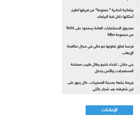
برلمانية اتحادية ” ممنوعة” من فريقها لطرح
أسئلتها داخل قبة البرلمان
صندوق الاستثمارات العامة يستحوذ على 54%
من مجموعة Mbc
فرنسا تعلق تعاونها مع مالي في مجال مكافحة
الإرهاب
بني ملال.. اعتداء شنيع يطال طبيب مصلحة
المستعجلات والأمن يتدخل
جريمة بشعة بمدينة الصخيرات.. خال يجهز على
ابن شقيقته بعد شجار عائلي
الإعلانات