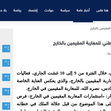
هنا فاس
أخبار عامة
سياسة
حوادث
إقتصاد
رياضة
بلا ح
طني للمغاربة المقيمين بالخارج
11:2
9
11:1
5
نظمت ولاية وعمالات جهة الشرق، خلال الفترة من 9 إلى 10 غشت الجاري، فعاليات
10:5
5
اربة المقيمين بالخارج، والذي يعكس العناية الخاصة
ادس، نصره الله، للمغاربة المقيمين في الخارج.
10:4
7
ار: «استثمارات المغاربة المقيمين في الخارج: فرص
لى هذا الموضوع من قبل جلالة الملك في خطابه
10:3
4