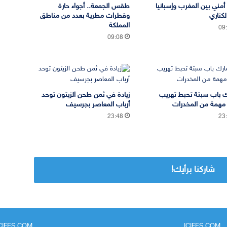
 أمني بين المغرب وإسبانيا
طقس الجمعة.. أجواء حارة
لكناري
وقطرات مطرية بعدد من مناطق
المملكة
09
09:08
 باب سبتة تحبط تهريب
زيادة في ثمن طحن الزيتون توحد
مهمة من المخدرات
أرباب المعاصر بجرسيف
23:48
23
شاركنا برأيك!
ICIFES.COM
ICIFES.COM - جريدة مغربية مستقلة تتجدد على مدار 