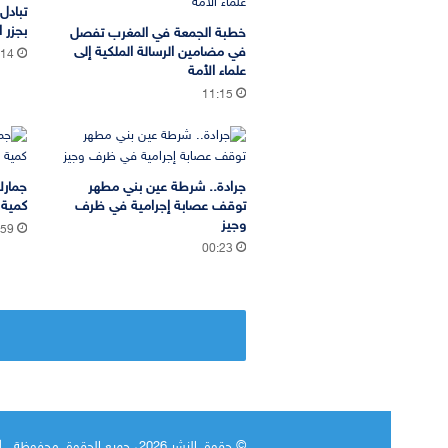
تبادل
بجزر ا
خطبة الجمعة في المغرب تفصل
في مضامين الرسالة الملكية إلى
:14
علماء الأمة
11:15
جرادة.. شرطة عين بني مطهر
جمارك
توقف عصابة إجرامية في ظرف
كمية 
وجيز
:59
00:23
© حقوق النشر 2026، جميع الحقوق محفوظة |