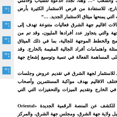
الـ69 لثورة الملك والشعب “… وهنا، نجدد الدعوة للشباب وحاملي
لخارج، للاستفادة من فرص الاستثمار الكثيرة بأرض
10:1
7
لتي يمنحها ميثاق الاستثمار الجديد. …”
الات اقاليم جهة الشرق فعاليات متنوعة تهدف إلى
10:1
3
للجهة والتي يتجاوز عدد أفرادها المليون، وقد تم من
09:5
مج والخطط الموجهة للجالية، بما في ذلك الميثاق
9
سئلة واهتمامات أفراد الجالية المقيمة بالخارج. وقد
09:4
ى المساهمة الفعالة في تنمية وتوسيع إشعاع جهة
9
09:4
5
 للاستثمار لجهة الشرق في تقديم عروض وجلسات
ختلف الاقاليم بهدف مواكبة المستثمرين وأصحاب
 في الخارج وتقديم الميزات والتحفيزات التي التي
وقد شكل الحدث أيضًا، فرصة للكشف عن المنصة الرقمية الجديدة «Oriental
ا من قبل ولاية جهة الشرق، ومجلس جهة الشرق، والمركز