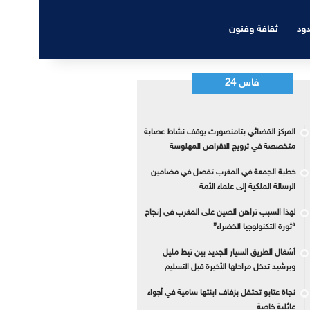
دود
ثقافة وفنون
فاس 24
المركز القضائي بتامنصورت يوقف نشاط عصابة
متخصصة في ترويج الاقراص المهلوسة
خطبة الجمعة في المغرب تفصل في مضامين
الرسالة الملكية إلى علماء الأمة
لهذا السبب تراهن الصين على المغرب في إنجاح
“ثورة التكنولوجيا الخضراء”
أشغال الطريق السيار الجديد بين تيط مليل
وبرشيد تدخل مراحلها الأخيرة قبل التسليم
نجاة عتابو تحتفل بزفاف ابنتها سامية في أجواء
عائلية خاصة