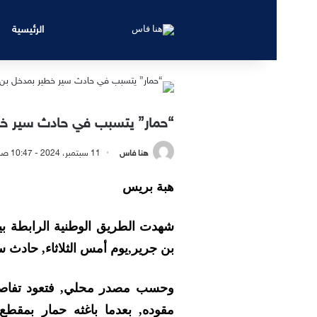
الرئيسية
“حمار” يتسبب في حادث سير خط
هنا فاس
11 سبتمبر، 2024 - 10:47 صباحًا
هبة بريس
شهدت الطريق الوطنية الرابطة بي
بن جرير,يوم أمس الثلاثاء, حادث 
وحسب مصدر محلي, فتعود تفاصي
مقوده, بعدما باغثه حمار بمق