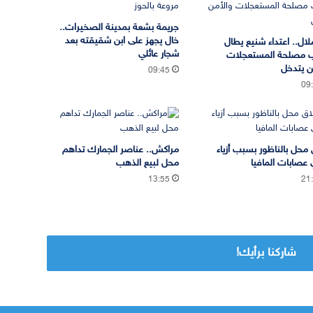
جريمة بشعة بمدينة الصخيرات..
خال يجهز على ابن شقيقته بعد
لال.. اعتداء شنيع يطال
شجار عائلي
 مصلحة المستعجلات
ن يتدخل
09:45
09
 محل بالناظور بسبب أزياء
مراكش.. عناصر الجمارك تداهم
 عصابات المافيا
محل لبيع الذهب
13:55
21
شاركنا برأيك!