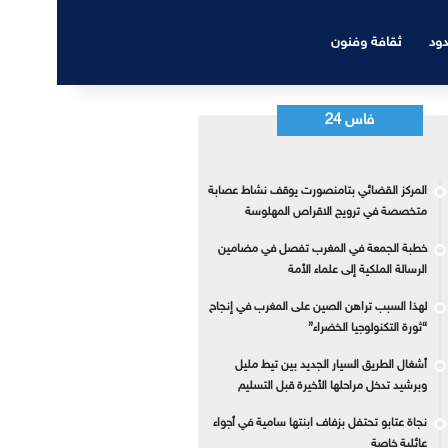
دود
ثقافة وفنون
فاس 24
المركز القضائي بتامنصورت يوقف نشاط عصابة
متخصصة في ترويج الاقراص المهلوسة
خطبة الجمعة في المغرب تفصل في مضامين
الرسالة الملكية إلى علماء الأمة
لهذا السبب تراهن الصين على المغرب في إنجاح
“ثورة التكنولوجيا الخضراء”
أشغال الطريق السيار الجديد بين تيط مليل
وبرشيد تدخل مراحلها الأخيرة قبل التسليم
نجاة عتابو تحتفل بزفاف ابنتها سامية في أجواء
عائلية خاصة