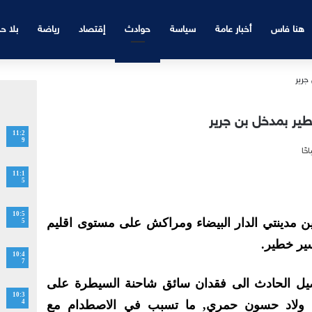
هنا فاس
أخبار عامة
سياسة
حوادث
إقتصاد
رياضة
بلا ح
ير بمدخل بن جرير
11:2
9
11:1
5
10:5
ن مدينتي الدار البيضاء ومراكش على مستوى اقليم
5
سير خطير.
10:4
7
ل الحادث الى فقدان سائق شاحنة السيطرة على
10:3
طع ولاد حسون حمري, ما تسبب في الاصطدام مع
4