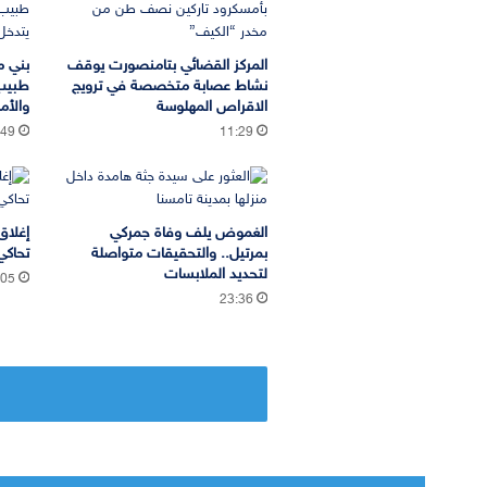
المركز القضائي بتامنصورت يوقف
بني م
نشاط عصابة متخصصة في ترويج
طبيب
الاقراص المهلوسة
والأم
:49
11:29
الغموض يلف وفاة جمركي
إغلاق
بمرتيل.. والتحقيقات متواصلة
تحاكي
لتحديد الملابسات
:05
23:36