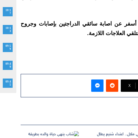
10:1
7
أسفر عن اصابة سائقي الدراجتين بإصابات وجروح
10:1
3
تلقي العلاجات اللازمة.
09:5
9
09:4
9
ماسنجر
09:4
‫X
5