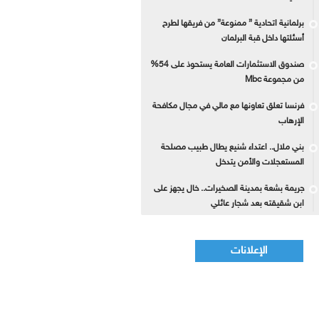
برلمانية اتحادية ” ممنوعة” من فريقها لطرح
أسئلتها داخل قبة البرلمان
صندوق الاستثمارات العامة يستحوذ على 54%
من مجموعة Mbc
فرنسا تعلق تعاونها مع مالي في مجال مكافحة
الإرهاب
بني ملال.. اعتداء شنيع يطال طبيب مصلحة
المستعجلات والأمن يتدخل
جريمة بشعة بمدينة الصخيرات.. خال يجهز على
ابن شقيقته بعد شجار عائلي
الإعلانات