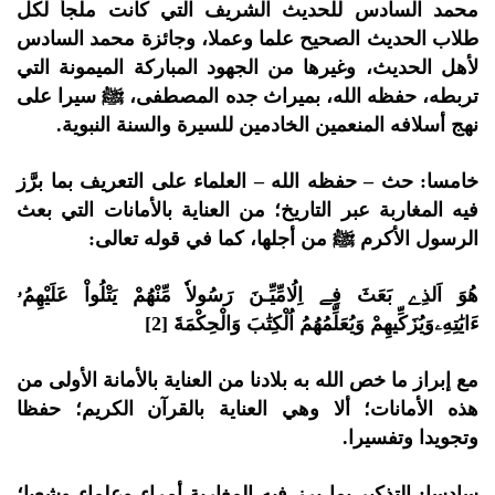
محمد السادس للحديث الشريف التي كانت ملجأ لكل
طلاب الحديث الصحيح علما وعملا، وجائزة محمد السادس
لأهل الحديث، وغيرها من الجهود المباركة الميمونة التي
تربطه، حفظه الله، بميراث جده المصطفى، ﷺ سيرا على
نهج أسلافه المنعمين الخادمين للسيرة والسنة النبوية.
خامسا: حث – حفظه الله – العلماء على التعريف بما برَّز
فيه المغاربة عبر التاريخ؛ من العناية بالأمانات التي بعث
الرسول الأكرم ﷺ من أجلها، كما في قوله تعالى:
هُوَ اَلذِے بَعَثَ فِے اِلُامِّيِّـنَ رَسُولاٗ مِّنْهُمْ يَتْلُواْ عَلَيْهِمُۥ
ءَايَٰتِهِۦوَيُزَكِّيهِمْ وَيُعَلِّمُهُمُ اُلْكِتَٰبَ وَالْحِكْمَةَ [2]
مع إبراز ما خص الله به بلادنا من العناية بالأمانة الأولى من
هذه الأمانات؛ ألا وهي العناية بالقرآن الكريم؛ حفظا
وتجويدا وتفسيرا.
سادسا: التذكير بما برز فيه المغاربة أمراء وعلماء وشعبا؛