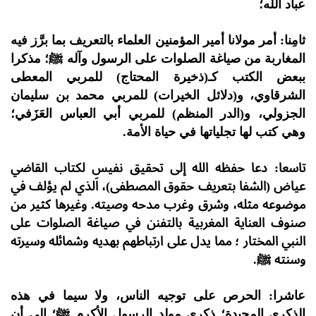
عباد الله؛
ثامِنا: أمر مولانا أمير المؤمنين العلماء بالتعريف بما برَّز فيه
المغاربة من صياغة الصلوات على الرسول وآله ﷺ؛ مذكرا
ببعض الكتب كـ(ذخيرة المحتاج) للمربي المعطى
الشرقاوي، و(دلائل الخيرات) للمربي محمد بن سليمان
الجزولي، و(الدر المنظم) للمربي أبي العباس العَزَفي؛
وهي كتب لها تجلياتها في حياة الأمة.
تاسعا: دعا حفظه الله إلى تحقيق نفيس لكتاب القاضي
عياض (الشفا بتعريف حقوق المصطفى)، اَلذي لم يؤلف في
موضوعه مثله، وشرق وغرب مدحه وصيته. وغيرها كثير من
صنوف العناية المغربية بالتفنن في صياغة الصلوات على
النبي المختار ؛ مما يدل على ارتباطهم بهديه وشمائله وسيرته
وسنته ﷺ.
عاشرا: الحرص على توجيه الناس، ولا سيما في هذه
الذكرى المجيدة؛ ذكرى مولد الرسول الأكرم ﷺ؛ إلى أن