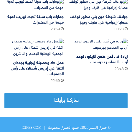
جرادة.. شرطة عين بني مطهر توقف
جمارك باب سبتة تحبط تهريب كمية
عصابة إجرامية في ظرف وجيز
مهمة من المخدرات
23:59
00:23
زيادة في ثمن طحن الزيتون توحد
أرباب المعاصر بجرسيف
عمل جاد وحصيلة إيجابية يجددان
الثقة في إدريس شحتان على رأس
23:48
الجمعية…
22:59
شاركنا برأيك!
© حقوق النشر 2026، جميع الحقوق محفوظة |
ICIFES.COM