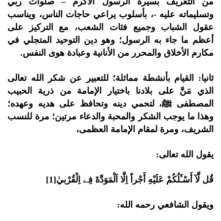
من التعريف بسيرة الرسول الأكرم – صلوات ربي
وتسليماته عليه -، بأسلوب يراعي حاجات الناس، ويناسب
عقول الشباب وجميع فئات الشعب، مع التركيز على
أعظم ما جاء به الرسول؛ وهو دين التوحيد المتجلي في
مكارم الأخلاق والمحرر من الأنانية وعبادة هوى النفس.
ثانيا: القيام بأنشطة مماثلة؛ للتعبير عن شكر الله تعالى
الذي مَنَّ على بلادنا باختيار الإمامة من ذرية الحبيب
المصطفى ﷺ، لتحمي دينه وتحافظ على هديه وعهده؛
وهذا ما يوجب الشكر والمحبة والدعاء مرتين؛ مرة للنسب
الشريف، ومرة لمقام الإمامة العظمى،
يقول الله تعالى:
قُل لَّآ أَسْـَٔلُكُمْ عَلَيْهِ أَجْراً اِلَّا اَلْمَوَدَّةَ فِے اِلْقُرْبيٰ[1]
ويقول الشافعي رحمه الله: