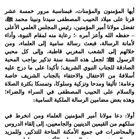
أيها المؤمنون والمؤمنات، فبمناسبة مرور خمسة عشر
قرنا على ميلاد الحبيب المصطفى سيدنا ونبينا محمد ﷺ،
تفضل مولانا أمير المؤمنين، رئيس المجلس العلمي الأعلى
– حفظه الله وأعز أمره -؛ رعاية منه لمقام النبوة، وأداء
لأمانة الرسالة، فبعث رسالة سامية إلى العلماء، ومن
خلالهم إلى الشعب المغربي قاطبة، وإلى كل محبي
الرسول ﷺ؛ لجعل هذه السنة سنة تذكير بواجب المحبة
الصادقة للجناب النبوي الشريف؛ تأكيدا على ما درج عليه
أسلافهُ من الاحتفال والاحتفاء بالجناب الشريف خاصة
وعامة؛ تأليفا ومدحا وتزكية وسلوكا، وتمسكا بكثرة الصلاة
والسلام على الحبيب المصطفى في السراء والضراء؛
وهذه بعض مضامين الرسالة الملكية السامية:
أولا: دعا مولانا أمير المؤمنين العلماء ومن انخرط في
سلكهم من القيمين الدينيين والجامعيين، إلى إلقاء الدروس
والمحاضرات في جميع الأمكنة المتاحة للتذكير، وللمزيد