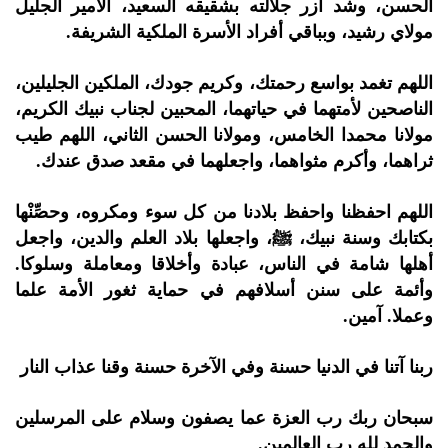
الحسن، وشد أزر جلالته بشقيقه السعيد، الأمير الجليل
مولاي رشيد، وبباقي أفراد الأسرة الملكية الشريفة.
اللهم تغمد بواسع رحمتك، وكريم جودك، الملكين الجليلين،
الناصحين لأمتهما في حياتهما، المحبين لجناب نبيك الكريم،
مولانا محمدا الخامس، ومولانا الحسن الثاني، اللهم طيب
ثراهما، وأكرم مثواهما، واجعلهما في مقعد صدق عندك.
اللهم احفظنا واحفظ بلادنا من كل سوء ومكروه، وحصِّنْها
بكتابك وسنة نبيك، ﷺ، واجعلها بلاد العلم والدين، واجعل
أهلها شامة في الناس، عبادة وأخلاقا ومعاملة وسلوكا.
وأئمة على سنن أسلافهم في حماية ثغور الأمة علما
وعملا. آمين.
ربنا آتنا في الدنيا حسنة وفي الآخرة حسنة وقنا عذاب النار
سبحان ربك رب العزة عما يصفون وسلام على المرسلين
والحمد لله رب العالمين.