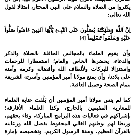
يكثروا من الصلاة والسلام على النبي المختار، امتثالا لقول
الله تعالى:
اِنَّ اَللَّهَ وَمَلَٰٓئِكَتَهُ يُصَلُّونَ عَلَي اَلنَّبِےٓءِ يَٰٓأَيُّهَا اَلذِينَ ءَامَنُواْ صَلُّواْ
عَلَيْهِ وَسَلِّمُواْ تَسْلِيماً [4]
وأن يقوم العلماء بالمجالس الحافلة بالصلاة والذكر
والدعاء، يحضرها الخاص والعام؛ استمطارا للرحمات
واستنزالا للبركات ولألطاف الله وأفضاله وكرمه وأمنه
على بلادنا، وأن يمتع مولانا أمير المؤمنين وأسرته الشريفة
بتمام الصحة وجميل العافية.
كما لم ينس مولانا أمير المؤمنين أن يَلْفت عناية العلماء
للمغاربة المقيمين بالخارج، وكذا العلماء الأفارقة؛
بإشراكهم في فعاليات هذه البرامج المباركة، وفاء بحقهم،
وربطا لهم بوطنهم الغالي المحفوظ بفضل الله ورعايته
بالقرآن العظيم، وسنة الرسول الكريم، وتخصيصه بإمارة