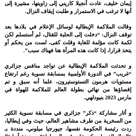
إيمان خليف، عادت أنجيلا كاريني إلى زاويتها، مشيرة إلى
أنها لا ترغب في الاستمرار و طلبت إيقاف النزال.
وقالت الملاكمة الإيطالية لوسائل الإعلام في بلادها بعد
توقف النزال: “دخلت إلى الحلبة للقتال، لم أستسلم لكن
لكمة كانت مؤلمة للغاية وقلت كفى، لست من يحكم أو
يتخذ قرارا، إذا كانت هذه المرأة هنا فهناك سبب”.
و تحدثت الملاكمة الإيطالية عن تواجد منافس جزائري
“غريب” في الدورة الأولمبية بمسابقة نسوية رغم ارتفاع
مستويات هرمون التستوستيرون، علما أنه سبق و تم
إقصاؤها من نهائي بطولة العالم للملاكمة للهواة في
مارس 2023 بنيودلهي.
و أثار مشاركة “ذكر” جزائري في مسابقة نسوية الكثير
من السخرية من طرف مشاهير العالم، حيث وفي إيطاليا،
ردت رئيسة الحكومة نفسها، جيورجيا ميلوني، منددة بـ