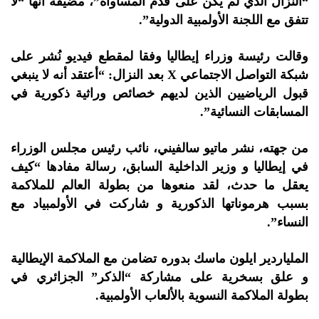
“النزال الذي لم يكن على قدم المساواة”، مضيفة أنها “لا
تتفق مع اللجنة الأولمبية الدولية”.
وقالت رئيسة وزراء إيطاليا وفقا لمقطع فيديو نُشر على
شبكة التواصل الاجتماعي X بعد النزال: “أعتقد أنه لا ينبغي
قبول الرياضيين الذين لديهم خصائص وراثية ذكورية في
المسابقات النسائية”.
من جهته، نشر ماتيو سالفيني، نائب رئيس مجلس الوزراء
في إيطاليا و وزير الداخلية السابق، رسالة مفادها “كيف
يعقل ما حدث، لقد منعوها من بطولة العالم للملاكمة
بسبب هرموناتها الذكورية و شاركت في الأولمبياد مع
النساء”.
الملياردير ايلون ماسك بدوره تضامن مع الملاكمة الإيطالية
و علق بسخرية على مشاركة “الذكر” الجزائري في
بطولة الملاكمة النسوية بالألعاب الأولمبية.