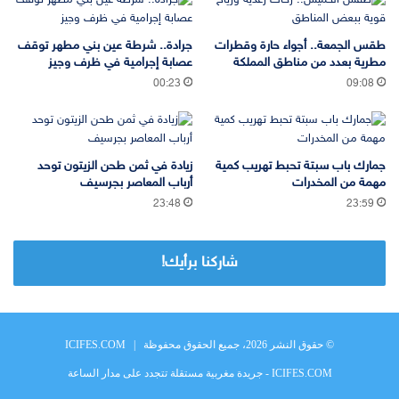
طقس الجمعة.. أجواء حارة وقطرات
جرادة.. شرطة عين بني مطهر توقف
مطرية بعدد من مناطق المملكة
عصابة إجرامية في ظرف وجيز
00:23
09:08
جمارك باب سبتة تحبط تهريب كمية
زيادة في ثمن طحن الزيتون توحد
مهمة من المخدرات
أرباب المعاصر بجرسيف
23:48
23:59
شاركنا برأيك!
© حقوق النشر 2026، جميع الحقوق محفوظة |
ICIFES.COM
ICIFES.COM - جريدة مغربية مستقلة تتجدد على مدار الساعة