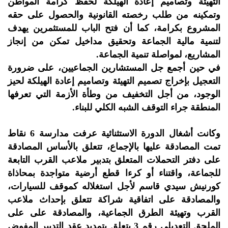
التهيئة وتصاميم إعادة الهيلكة لحفظ كرامة المواطن
وتمكينه من طلب رخصته القانونية والحصول على حقه
المشروع بكرامة، كما أن فتح الباب للمستثمرين يهدف
لتنمية مالية الجماعة وتحقيق مداخيل تمكن من إنجاز
المشاريع، لمواصلة تنمية الجماعة.
في حين أجمع جل المستشارين الجماعيين، على ضرورة
التعجيل بإخراج تصميم التهيئة وتصاميم إعادة الهيلكة لحيز
الوجود، من أجل التخفيف من وطأة الأزمة التي تعرفها
المنطقة جراء التوقف الشبه الكلي للبناء.
وكانت أشغال الدورة الاستثنائية عرفت مدارسة 6 نقاط
تمت المصادقة عليها بالإجماع، تتعلق بالأساس المصادقة
على دفتر التحملات المتعلق بتدبير ملاعب القرب التابعة
للجماعة، واقتناء أو كرءا قطع أرضية متواجدة بمحاذاة
كورنيش سيدي قاسم لأجل استغلاله كموقف للسيارات،
والمصادقة على اتفاقية شراكة تتعلق بإحداث ملاعب
القرب وتهيئة الطرق الجماعية، والمصادقة على على
الملحق التعديلي رقم 3 يتعلق بتمديد عقد التدبير المفوض