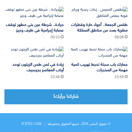
طقس الجمعة.. أجواء حارة وقطرات
جرادة.. شرطة عين بني مطهر توقف
مطرية بعدد من مناطق المملكة
عصابة إجرامية في ظرف وجيز
00:23
09:08
جمارك باب سبتة تحبط تهريب كمية
زيادة في ثمن طحن الزيتون توحد
مهمة من المخدرات
أرباب المعاصر بجرسيف
23:48
23:59
شاركنا برأيك!
© حقوق النشر 2026، جميع الحقوق محفوظة |
ICIFES.COM