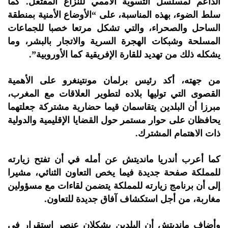
الداعم لمسلسل التسوية الأممي للنزاع المفتعل. كما
سلط الضوء، بهذه المناسبة، على “الأوضاع الأمنية بمنطقة
الساحل والصحراء، والتي تشكل مرتعا خصبا للجماعات
المسلحة وشبكات الهجرة السرية والاتجار بالبشر، وما
يشكله ذلك من تهديد للقارة الإفريقية كما الأوروبية”.
من جهته، أكد رئيس برلمان مونتينغرو على الأهمية
القصوى التي توليها بلاده لتطوير العلاقات مع المغرب،
مبرزا أن البلدين يتقاسمان قيما حضارية مشتركة جعلتهما
يحافظان على حوار مستمر حول القضايا الإقليمية والدولية
ذات الاهتمام المشترك.
كما أعرب أندريا مانديتش عن أمله في أن تفتح زيارته
للمملكة صفحة جديدة فيما يخص التعاون الثنائي، مشيرا
إلى أن برنامج زيارته للمملكة يتضمن لقاءات مع مسؤولين
مغاربة، من أجل استكشاف آفاق جديدة للتعاون.
وأضاف مانديتش أن البلدين يشكلان عنصر استقرار في