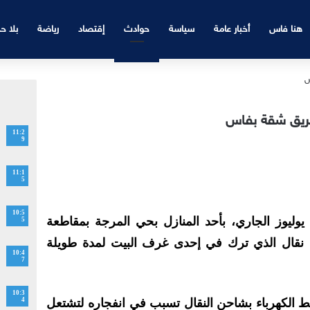
هنا فاس
أخبار عامة
سياسة
حوادث
إقتصاد
رياضة
بلا ح
ريق شقة بفاس
11:2
9
11:1
5
10:5
شب حريق، مساء اليوم الإثنين 8 يوليوز الجاري، بأحد المنازل بحي المرجة بمقاطعة
5
قال الذي ترك في إحدى غرف البيت لمدة طويلة
10:4
7
10:3
الكهرباء بشاحن النقال تسبب في انفجاره لتشتعل
4