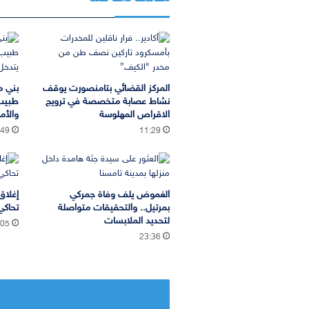
المركز القضائي بتامنصورت يوقف
بني م
نشاط عصابة متخصصة في ترويج
طبيب
الاقراص المهلوسة
والأم
:49
11:29
الغموض يلف وفاة جمركي
إغلاق
بمرتيل.. والتحقيقات متواصلة
تحاكي
لتحديد الملابسات
:05
23:36