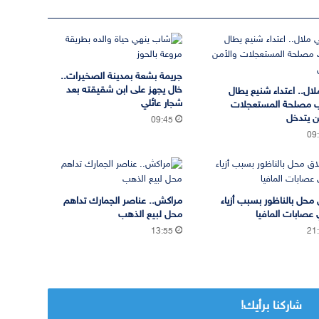
جريمة بشعة بمدينة الصخيرات..
خال يجهز على ابن شقيقته بعد
لال.. اعتداء شنيع يطال
شجار عائلي
 مصلحة المستعجلات
ن يتدخل
09:45
09
 محل بالناظور بسبب أزياء
مراكش.. عناصر الجمارك تداهم
 عصابات المافيا
محل لبيع الذهب
13:55
21
شاركنا برأيك!