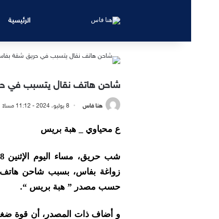
الرئيسية
شاحن هاتف نقال يتسبب في ح
هنا فاس
8 يوليو، 2024 - 11:12 مساءً
ع محياوي _ هبة بريس
زواغة بفاس، بسبب شاحن هاتف ن
حسب مصدر ” هبة بريس “.
و أضاف ذات المصدر، أن قوة ضغط 