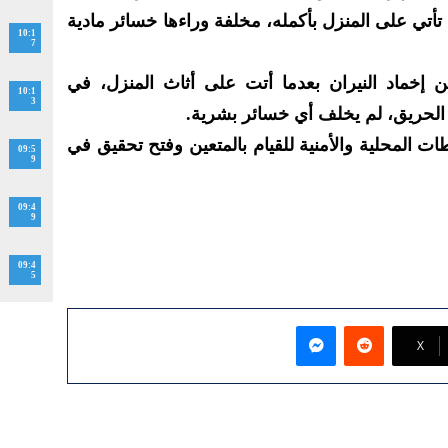
تأتي على المنزل بأكمله، مخلفة وراءها خسائر مادية
10:1
7
ن إخماد النيران بعدما أتت على أثاث المنزل، في
10:1
3
الحريق، لم يخلف أي خسائر بشرية.
ات المحلية والأمنية للقيام بالمتعين وفتح تحقيق في
09:5
9
09:4
9
09:4
5
ماسنجر
‫X