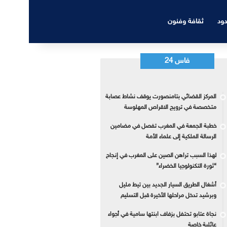
دود
ثقافة وفنون
فاس 24
المركز القضائي بتامنصورت يوقف نشاط عصابة
متخصصة في ترويج الاقراص المهلوسة
خطبة الجمعة في المغرب تفصل في مضامين
الرسالة الملكية إلى علماء الأمة
لهذا السبب تراهن الصين على المغرب في إنجاح
“ثورة التكنولوجيا الخضراء”
أشغال الطريق السيار الجديد بين تيط مليل
وبرشيد تدخل مراحلها الأخيرة قبل التسليم
نجاة عتابو تحتفل بزفاف ابنتها سامية في أجواء
عائلية خاصة