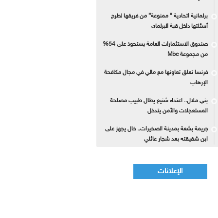
برلمانية اتحادية ” ممنوعة” من فريقها لطرح
أسئلتها داخل قبة البرلمان
صندوق الاستثمارات العامة يستحوذ على 54%
من مجموعة Mbc
فرنسا تعلق تعاونها مع مالي في مجال مكافحة
الإرهاب
بني ملال.. اعتداء شنيع يطال طبيب مصلحة
المستعجلات والأمن يتدخل
جريمة بشعة بمدينة الصخيرات.. خال يجهز على
ابن شقيقته بعد شجار عائلي
الإعلانات