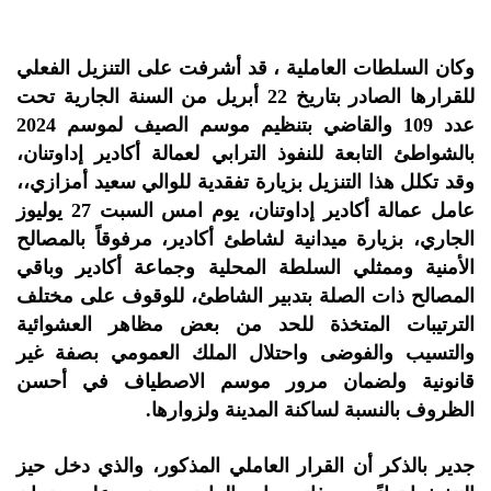
وكان السلطات العاملية ، قد أشرفت على التنزيل الفعلي
للقرارها الصادر بتاريخ 22 أبريل من السنة الجارية تحت
عدد 109 والقاضي بتنظيم موسم الصيف لموسم 2024
بالشواطئ التابعة للنفوذ الترابي لعمالة أكادير إداوتنان،
وقد تكلل هذا التنزيل بزيارة تفقدية للوالي سعيد أمزازي،،
عامل عمالة أكادير إداوتنان، يوم امس السبت 27 يوليوز
الجاري، بزيارة ميدانية لشاطئ أكادير، مرفوقاً بالمصالح
الأمنية وممثلي السلطة المحلية وجماعة أكادير وباقي
المصالح ذات الصلة بتدبير الشاطئ، للوقوف على مختلف
الترتيبات المتخذة للحد من بعض مظاهر العشوائية
والتسيب والفوضى واحتلال الملك العمومي بصفة غير
قانونية ولضمان مرور موسم الاصطياف في أحسن
الظروف بالنسبة لساكنة المدينة ولزوارها.
جدير بالذكر أن القرار العاملي المذكور، والذي دخل حيز