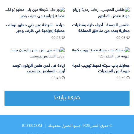
طقس الجمعة.. أجواء حارة وقطرات
جرادة.. شرطة عين بني مطهر توقف
مطرية بعدد من مناطق المملكة
عصابة إجرامية في ظرف وجيز
00:23
09:08
جمارك باب سبتة تحبط تهريب كمية
زيادة في ثمن طحن الزيتون توحد
مهمة من المخدرات
أرباب المعاصر بجرسيف
23:48
23:59
شاركنا برأيك!
© حقوق النشر 2026، جميع الحقوق محفوظة |
ICIFES.COM