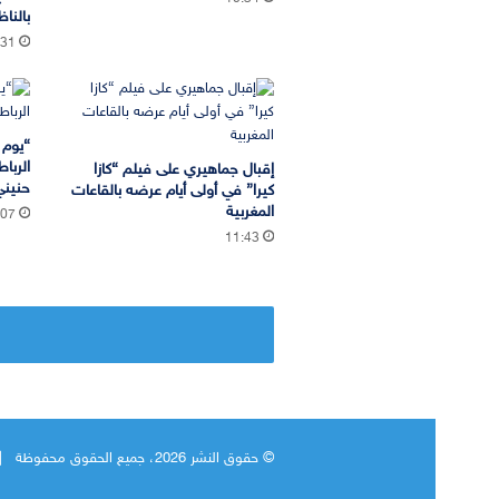
بالناظ
:31
“يوم 
الربا
إقبال جماهيري على فيلم “كازا
حنيني
كيرا” في أولى أيام عرضه بالقاعات
المغربية
:07
11:43
© حقوق النشر 2026، جميع الحقوق محفوظة |