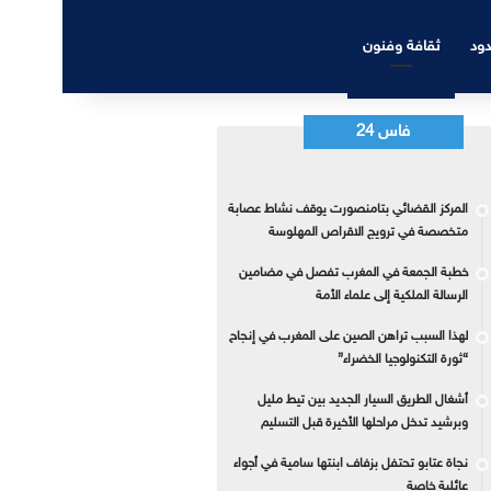
دود
ثقافة وفنون
فاس 24
المركز القضائي بتامنصورت يوقف نشاط عصابة
متخصصة في ترويج الاقراص المهلوسة
خطبة الجمعة في المغرب تفصل في مضامين
الرسالة الملكية إلى علماء الأمة
لهذا السبب تراهن الصين على المغرب في إنجاح
“ثورة التكنولوجيا الخضراء”
أشغال الطريق السيار الجديد بين تيط مليل
وبرشيد تدخل مراحلها الأخيرة قبل التسليم
نجاة عتابو تحتفل بزفاف ابنتها سامية في أجواء
عائلية خاصة