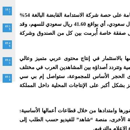
10:1
7
و استحوذ صندوق الاستثمارات العامة على حصة شركة الاستدامة القابضة البالغة 54%
بسعر إجمالي قدره 7.469 مليار ريال سعودي، أي بواقع 41.60 ريال سعودي للسهم، وقد
09:5
9
ال صفقة خاصة أُبرمت بين كل من الصندوق وشركة
09:4
9
ا بالاستثمار في إنتاج محتوى عربي متميز وعالي
09:4
5
يمية وتتردد أصداؤه بين المشاهدين العرب في مختلف
توى الحجر الأساس للمجموعة، ستواصل إم بي سي
09:1
4
ركيز بشكل أكبر على الإنتاجات المحلية داخل المملكة
رها وامتدادها من خلال قطاعات أعمالها الأساسية:
رية الأخرى، منصة “شاهد” للفيديو حسب الطلب إلى
لإعلام والترفيه.