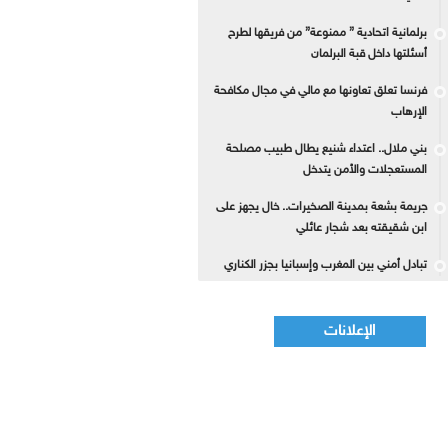
برلمانية اتحادية ” ممنوعة” من فريقها لطرح
أسئلتها داخل قبة البرلمان
فرنسا تعلق تعاونها مع مالي في مجال مكافحة
الإرهاب
بني ملال.. اعتداء شنيع يطال طبيب مصلحة
المستعجلات والأمن يتدخل
جريمة بشعة بمدينة الصخيرات.. خال يجهز على
ابن شقيقته بعد شجار عائلي
تبادل أمني بين المغرب وإسبانيا بجزر الكناري
الإعلانات