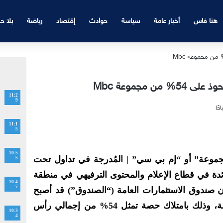
هنا فاس
أخبار عامة
سياسة
حوادث
إقتصاد
رياضة
بلا ح
ن مجموعة Mbc
11:2
9
11:1
5
10:5
موعة” أو “إم بي سي” | المُدرجة في تداول تحت
5
ات الرائدة في قطاع الإعلام والمحتوى الترفيهي في منطقة
10:4
7
 صندوق الاستثمارات العامة (“الصندوق”) قد أصبح
أحد كبار المساهمين في المجموعة، وذلك بامتلاك حصة تمثل 54% من إجمالي رأس
10:3
4