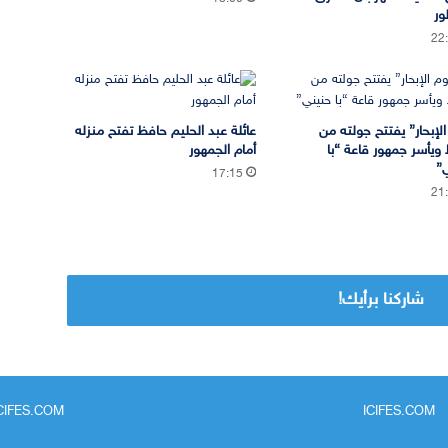
ور
22
الإبحار” يفتتح جولته من
عائلة عبد الحليم حافظ تفتح منزله
ط ويأسر جمهور قاعة “با
أمام الجمهور
”
17:15
21
شاركنا برأيك!
ICIFES.COM
ICIFES.COM - جريدة مغربية مستقلة تتجدد على مدار 