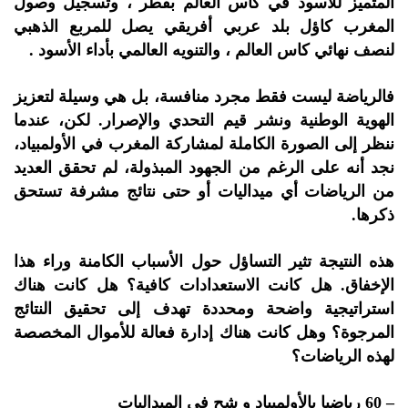
المتميز للأسود في كأس العالم بقطر ، وتسجيل وصول
المغرب كاؤل بلد عربي أفريقي يصل للمربع الذهبي
لنصف نهائي كاس العالم ، والتنويه العالمي بأداء الأسود .
فالرياضة ليست فقط مجرد منافسة، بل هي وسيلة لتعزيز
الهوية الوطنية ونشر قيم التحدي والإصرار. لكن، عندما
ننظر إلى الصورة الكاملة لمشاركة المغرب في الأولمبياد،
نجد أنه على الرغم من الجهود المبذولة، لم تحقق العديد
من الرياضات أي ميداليات أو حتى نتائج مشرفة تستحق
ذكرها.
هذه النتيجة تثير التساؤل حول الأسباب الكامنة وراء هذا
الإخفاق. هل كانت الاستعدادات كافية؟ هل كانت هناك
استراتيجية واضحة ومحددة تهدف إلى تحقيق النتائج
المرجوة؟ وهل كانت هناك إدارة فعالة للأموال المخصصة
لهذه الرياضات؟
– 60 رياضيا بالأولمبياد و شح في الميداليات